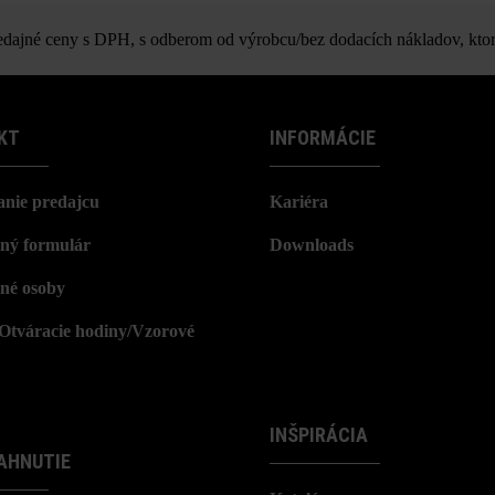
Spot nášľapná platňa
z výrobno-technických dôvodov vznikať farebné rozdiely.
ajné ceny s DPH, s odberom od výrobcu/bez dodacích nákladov, ktor
KT
INFORMÁCIE
nie predajcu
Kariéra
ný formulár
Downloads
né osoby
/Otváracie hodiny/Vzorové
INŠPIRÁCIA
AHNUTIE