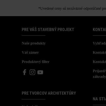
Pri používaní rôznych formátov môžu 
*Uvedené ceny sú nezáväzné odporúčané pred
PRE VÁŠ STAVEBNÝ PROJEKT
KONTA
Naše produkty
Vyhľada
Váš zámer
Kontakt
Produktový filter
Kontakt
Príjazd
záhrady
PRE TVORCOV ARCHITEKTÚRY
NA STI