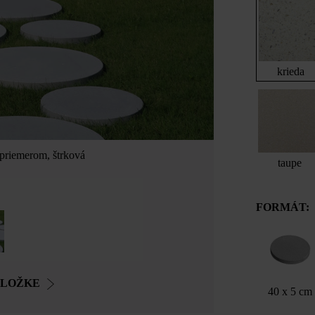
krieda
 priemerom, štrková
taupe
FORMÁT:
OLOŽKE
40 x 5 cm