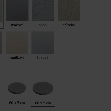
maková
popol
prírodná
vanilková
štrková
60 x 5 cm
80 x 5 cm