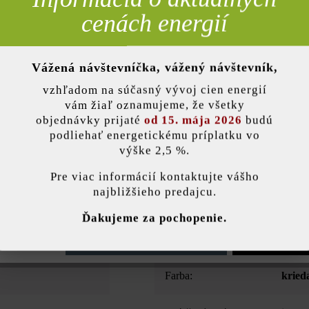
cenách energií
Pridať 
Vážená návštevníčka, vážený návštevník,
nky)
vzhľadom na súčasný vývoj cien energií
Opis produktu
vám žiaľ oznamujeme, že všetky
objednávky prijaté
od 15. mája 2026
budú
podliehať energetickému príplatku vo
a sa postará o zábavu už pri ukladaní, pretože tieto okrúhle platne 
výške 2,5 %.
zakladaní chodníkov a cestičiek dostáva kreativita voľnú ruku – a záh
stavenie
ých platní sú rovnaké ako pri platniach LIV29/LIV a Dots29/Dots. Takto
Pre viac informácií kontaktujte vášho
ne. Ak uprednostňujete tieňovanie, žiadny problém: všetky farby, kto
najbližšieho predajcu.
dokonale ladia.
ránka používa súbory cookie, aby vám ponúkla najlepšiu možnú funkčnosť...
V
Ďakujeme za pochopenie.
e nastavenia
Povoliť iba funkčné súbory cookie
Povoliť všetky 
Farba:
kried