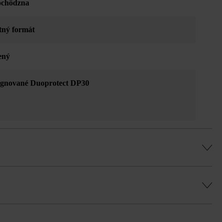
ochôdzna
tný formát
ený
gnované Duoprotect DP30
ňovania farieb, fľakaté vzory atď.