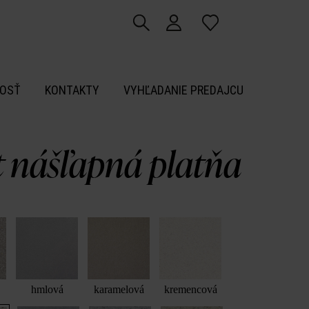
OSŤ
KONTAKTY
VYHĽADANIE PREDAJCU
t nášľapná platňa
hmlová
karamelová
kremencová