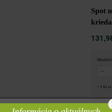
Spot n
kried
131,9
Množstv
Množstvo
= 1 ks z
Informácia o aktuálnych
rebné