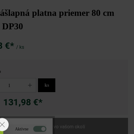
ášlapná platna priemer 80 cm
a DP30
8 €*
/ ks
o
ks
131,98 €*
a
Nájdite predajcu vo vašom okolí
Aktívne