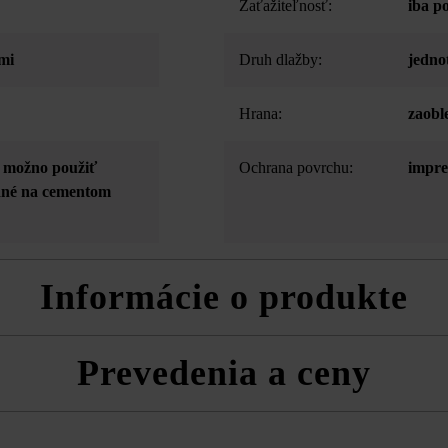
Zaťažiteľnosť:
iba p
mi
Druh dlažby:
jedno
Hrana:
zaobl
- možno použiť
Ochrana povrchu:
impre
odné na cementom
Informácie o produkte
Prevedenia a ceny
rodukt. Malé vzduchové póry sa nedajú vylúčiť a patria rovnako ako tie
ostiam produktu. Preto sa nepovažujú za dôvod na reklamáciu.
h formátov