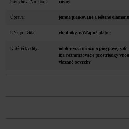
Povrchová štruktúra:
rovný
Úprava:
jemne pieskované a leštené diamant
Účel použitia:
chodníky
, nášľapné platne
Kritériá kvality:
odolné voči mrazu a posypovej soli 
iba rozmrazovacie prostriedky vh
viazané povrchy
z vysokoodolného betónu
Vysokoodolný betón je živý prírodný p
k prirodzeným a individuálnym vlastn
možnosť samostatnej dodávky všetkýc