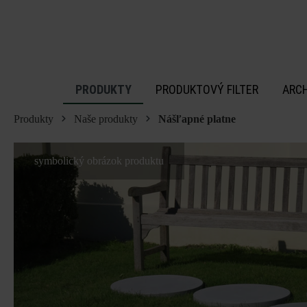
 na hlavný obsah
PRODUKTY
PRODUKTOVÝ FILTER
ARC
Produkty
Naše produkty
Nášľapné platne
symbolický obrázok produktu