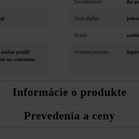
Zaťažiteľnosť:
iba p
mi
Druh dlažby:
jedno
Hrana:
zaobl
- možno použiť
Ochrana povrchu:
impre
odné na cementom
Informácie o produkte
Prevedenia a ceny
rodukt. Malé vzduchové póry sa nedajú vylúčiť a patria rovnako ako tie
ostiam produktu. Preto sa nepovažujú za dôvod na reklamáciu.
h formátov