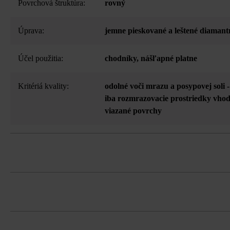
Povrchová štruktúra:
rovný
Úprava:
jemne pieskované a leštené diamant
Účel použitia:
chodníky
, nášľapné platne
Kritériá kvality:
odolné voči mrazu a posypovej soli 
iba rozmrazovacie prostriedky vh
viazané povrchy
z vysokoodolného betónu
Vysokoodolný betón je živý prírodný p
k prirodzeným a individuálnym vlastn
možnosť samostatnej dodávky všetkýc