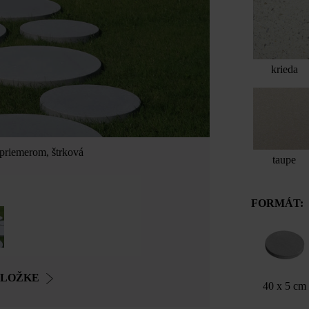
krieda
 priemerom, štrková
taupe
FORMÁT:
OLOŽKE
40 x 5 cm