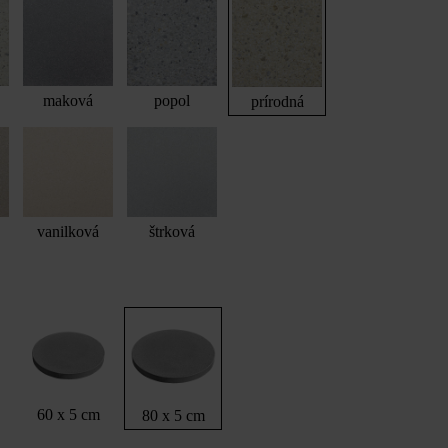
maková
popol
prírodná
vanilková
štrková
60 x 5 cm
80 x 5 cm