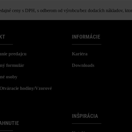
Spot nášľapná platňa
z výrobno-technických dôvodov vznikať farebné rozdiely.
ajné ceny s DPH, s odberom od výrobcu/bez dodacích nákladov, ktor
KT
INFORMÁCIE
nie predajcu
Kariéra
ný formulár
Downloads
né osoby
/Otváracie hodiny/Vzorové
INŠPIRÁCIA
AHNUTIE