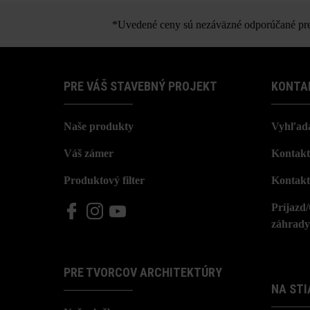
Pri používaní rôznych formátov môžu 
*Uvedené ceny sú nezáväzné odporúčané pred
PRE VÁŠ STAVEBNÝ PROJEKT
KONTA
Naše produkty
Vyhľada
Váš zámer
Kontakt
Produktový filter
Kontakt
Príjazd
záhrady
PRE TVORCOV ARCHITEKTÚRY
NA STI