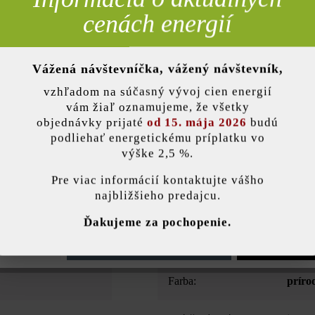
cenách energií
Pridať 
Vážená návštevníčka, vážený návštevník,
nky)
vzhľadom na súčasný vývoj cien energií
Opis produktu
vám žiaľ oznamujeme, že všetky
objednávky prijaté
od 15. mája 2026
budú
podliehať energetickému príplatku vo
a sa postará o zábavu už pri ukladaní, pretože tieto okrúhle platne 
výške 2,5 %.
zakladaní chodníkov a cestičiek dostáva kreativita voľnú ruku – a záh
stavenie
ých platní sú rovnaké ako pri platniach LIV29/LIV a Dots29/Dots. Takto
Pre viac informácií kontaktujte vášho
ne. Ak uprednostňujete tieňovanie, žiadny problém: všetky farby, kto
najbližšieho predajcu.
dokonale ladia.
ránka používa súbory cookie, aby vám ponúkla najlepšiu možnú funkčnosť...
V
Ďakujeme za pochopenie.
e nastavenia
Povoliť iba funkčné súbory cookie
Povoliť všetky 
Farba:
príro