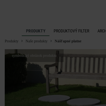
 na hlavný obsah
PRODUKTY
PRODUKTOVÝ FILTER
ARC
Produkty
Naše produkty
Nášľapné platne
symbolický obrázok produktu