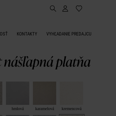
OSŤ
KONTAKTY
VYHĽADANIE PREDAJCU
t nášľapná platňa
hmlová
karamelová
kremencová