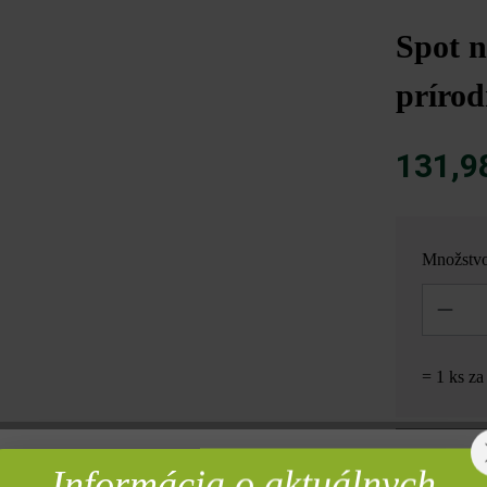
Spot n
príro
131,9
Množstv
Množstvo
= 1 ks z
Informácia o aktuálnych
rebné