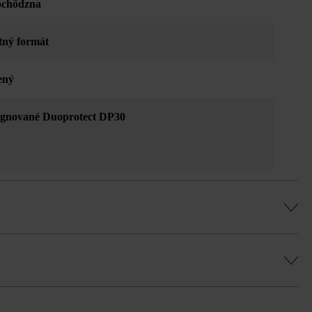
ochôdzna
tný formát
ený
gnované Duoprotect DP30
ňovania farieb, fľakaté vzory atď.