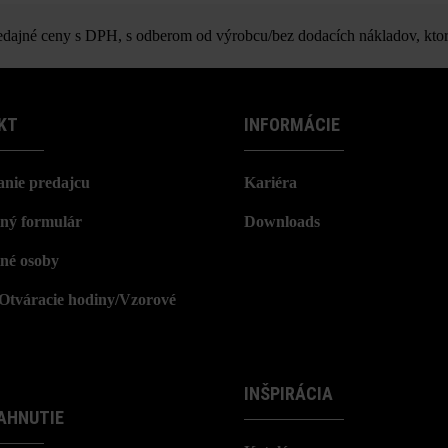
Spot nášľapná platňa
z výrobno-technických dôvodov vznikať farebné rozdiely.
ajné ceny s DPH, s odberom od výrobcu/bez dodacích nákladov, ktor
KT
INFORMÁCIE
nie predajcu
Kariéra
ný formulár
Downloads
né osoby
/Otváracie hodiny/Vzorové
INŠPIRÁCIA
AHNUTIE