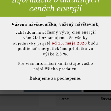
cenách energií
Pridať 
Vážená návštevníčka, vážený návštevník,
nky)
vzhľadom na súčasný vývoj cien energií
Opis produktu
vám žiaľ oznamujeme, že všetky
objednávky prijaté
od 15. mája 2026
budú
podliehať energetickému príplatku vo
a sa postará o zábavu už pri ukladaní, pretože tieto okrúhle platne 
výške 2,5 %.
zakladaní chodníkov a cestičiek dostáva kreativita voľnú ruku – a záh
stavenie
ých platní sú rovnaké ako pri platniach LIV29/LIV a Dots29/Dots. Takto
Pre viac informácií kontaktujte vášho
ne. Ak uprednostňujete tieňovanie, žiadny problém: všetky farby, kto
najbližšieho predajcu.
dokonale ladia.
ránka používa súbory cookie, aby vám ponúkla najlepšiu možnú funkčnosť...
V
Ďakujeme za pochopenie.
e nastavenia
Povoliť iba funkčné súbory cookie
Povoliť všetky 
Farba:
štrko