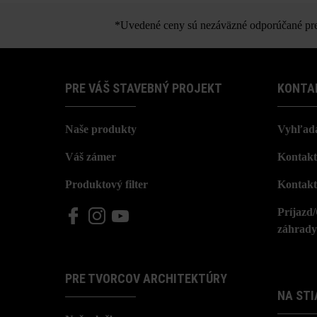
Pri používaní rôznych formátov môžu 
*Uvedené ceny sú nezáväzné odporúčané pred
PRE VÁŠ STAVEBNÝ PROJEKT
KONTA
Naše produkty
Vyhľada
Váš zámer
Kontakt
Produktový filter
Kontakt
Príjazd
záhrady
PRE TVORCOV ARCHITEKTÚRY
NA STI