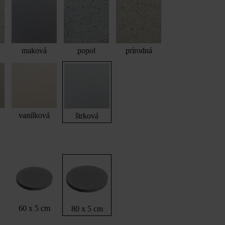
maková
popol
prírodná
vanilková
štrková
60 x 5 cm
80 x 5 cm