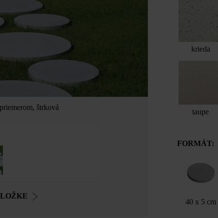
krieda
 priemerom, štrková
taupe
FORMÁT:
OLOŽKE
40 x 5 cm