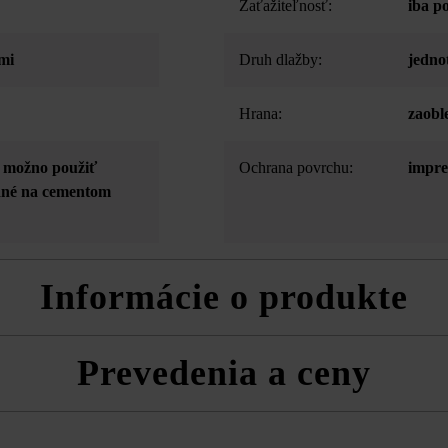
Zaťažiteľnosť:
iba p
mi
Druh dlažby:
jedno
Hrana:
zaobl
- možno použiť
Ochrana povrchu:
impre
odné na cementom
Informácie o produkte
Prevedenia a ceny
rodukt. Malé vzduchové póry sa nedajú vylúčiť a patria rovnako ako tie
ostiam produktu. Preto sa nepovažujú za dôvod na reklamáciu.
h formátov