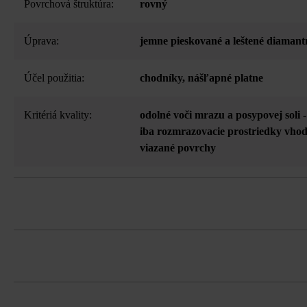
Povrchová štruktúra:
rovný
Úprava:
jemne pieskované a leštené diamant
Účel použitia:
chodníky
, nášľapné platne
Kritériá kvality:
odolné voči mrazu a posypovej soli 
iba rozmrazovacie prostriedky vh
viazané povrchy
z vysokoodolného betónu
Vysokoodolný betón je živý prírodný p
k prirodzeným a individuálnym vlastn
možnosť samostatnej dodávky všetkýc