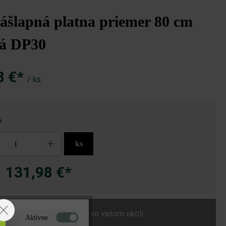
ášlapná platna priemer 80 cm
vá DP30
8 €*
/ ks
o
ks
131,98 €*
a
Nájdite predajcu vo vašom okolí
Aktívne