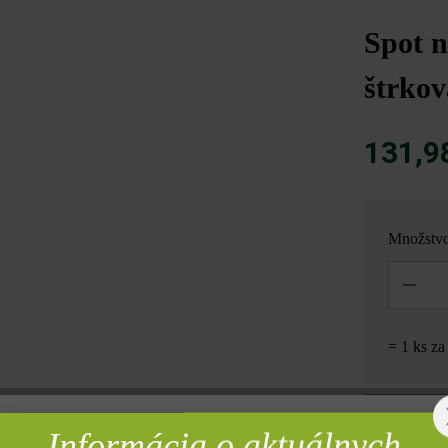
Spot n
štrko
131,9
Množstv
Množstvo
= 1 ks z
Informácia o aktuálnych
rebné