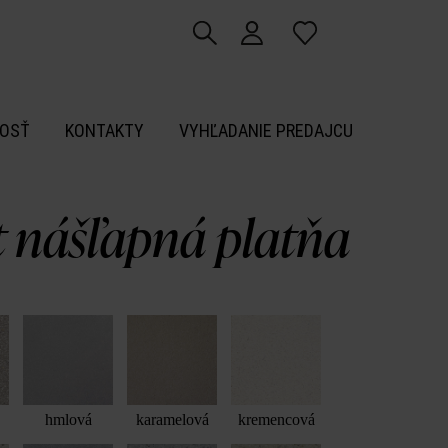
OSŤ
KONTAKTY
VYHĽADANIE PREDAJCU
t nášľapná platňa
hmlová
karamelová
kremencová