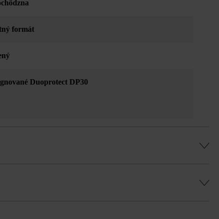
ochôdzna
tný formát
ený
gnované Duoprotect DP30
ňovania farieb, fľakaté vzory atď.