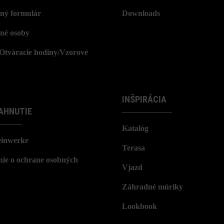
ný formulár
Downloads
né osoby
/Otváracie hodiny/Vzorové
INŠPIRÁCIA
AHNUTIE
Katalóg
einwerke
Terasa
nie o ochrane osobných
Vjazd
Záhradné múriky
Lookbook