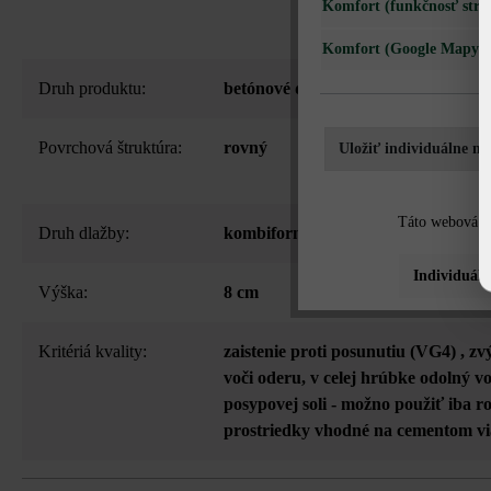
Komfort (funkčnosť strá
Komfort (Google Mapy)
Druh produktu:
betónové dlažby
Povrchová štruktúra:
rovný
Uložiť individuálne na
Táto webová st
Druh dlažby:
kombiformát
Individuáln
Výška:
8 cm
Kritériá kvality:
zaistenie proti posunutiu (VG4)
, zv
voči oderu
, v celej hrúbke odolný v
posypovej soli - možno použiť iba 
prostriedky vhodné na cementom v