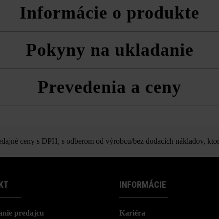
Informácie o produkte
o systémom VG4 je zohľadnený podiel škár vyplývajúci z odporúčanej
Pokyny na ukladanie
ôznymi šírkami pásov na ukladanie do pásov s rôznymi šírkami alebo n
50 cm. Pri ukladaní tvárnic na šírku majú pásy šírku 15 cm, 20 cm a 2
vždy zmiešane z viacerých paliet a vrstiev, aby ste získali prirodzenú
Prevedenia a ceny
a technické listy produktov v rámci sekcie Stavebné tipy/služby.
várnic len pomocou ľahkej vibračnej dosky (cca 80 kg) pri použití klz
u. Z vizuálnych dôvodov neodporúčame strojové ukladanie pre tieňovan
Triad VG4
ajné ceny s DPH, s odberom od výrobcu/bez dodacích nákladov, ktor
KT
INFORMÁCIE
nie predajcu
Kariéra