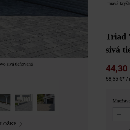
tmavá-kryšt
Triad
sivá t
vo sivá tieňovaná
Triad VG4 komb
44,30
58,55 €* /
Množstv
Množstvo
OLOŽKE