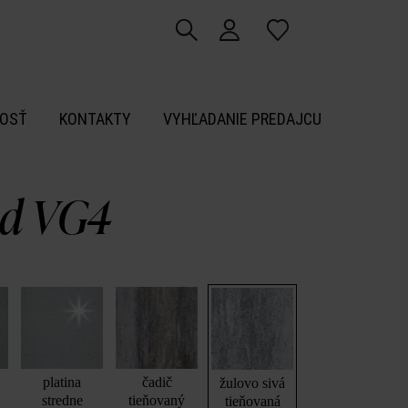
OSŤ
KONTAKTY
VYHĽADANIE PREDAJCU
ad VG4
platina
čadič
žulovo sivá
stredne
tieňovaný
tieňovaná