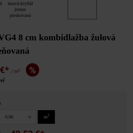
ál
tmavá-kryštál
jemne
pieskovaná
 VG4 8 cm kombidlažba žulová
ieňovaná
inovaná dlažba, žulovo sivá tieňovaná uložená vo formáte na výšku; 
 €*
%
2
/ m
platňa 3 str.štiep, žulovo sivá tieňovaná
2
 m
o
2
m