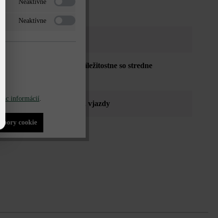
Neaktívne
Neaktívne
o sivá tieňovaná
dná osobnými autami a príležitostne so stredne
mi vozidlami do 7,5 t
iac informácií
.
íky
, verejné priestranstvá
, vjazdy
súbory cookie
fása