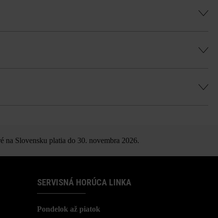
 minimálnej šírky škár 5 mm.
a voľnú väzbu. Pri ukladaní tvárnic na
5 cm.
, rovnomernú hru farieb a vyhli sa farebným
ného prípravku na platne.
é tvárnice.
é na Slovensku platia do 30. novembra 2026.
SERVISNÁ HORÚCA LINKA
Pondelok až piatok