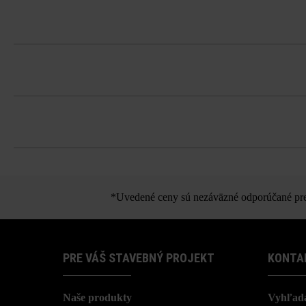
V informáciách o formáte produktov s
Kombinovaná dlažba z 9 formátov s 3 r
výšku majú pásy šírku 30 cm, 40 cm a 
Dlažbu musíte bezpodmienečne ukladať 
Dodržujte prosím pokyny na inštaláciu 
koncentráciám.
Dlažbu zavibrujte v pozdĺžnom smere t
Možnosť strojového ukladania na šírk
*Uvedené ceny sú nezáväzné odporúčané pred
PRE VÁŠ STAVEBNÝ PROJEKT
KONTA
Naše produkty
Vyhľada