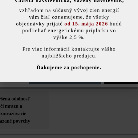
Vážená návštevníčka, vážený návštevník,
nky)
vzhľadom na súčasný vývoj cien energií
vám žiaľ oznamujeme, že všetky
objednávky prijaté
od 15. mája 2026
budú
Farba:
žulov
podliehať energetickému príplatku vo
výške 2,5 %.
Zaťažiteľnosť:
pojaz
stavenie
Pre viac informácií kontaktujte vášho
ťažký
najbližšieho predajcu.
ránka používa súbory cookie, aby vám ponúkla najlepšiu možnú funkčnosť...
V
Účel použitia:
chodn
Ďakujeme za pochopenie.
e nastavenia
Povoliť iba funkčné súbory cookie
Povoliť všetky 
Hrana:
mikro
ýšená odolnosť
oči mrazu a
rozmrazovacie
iazané povrchy