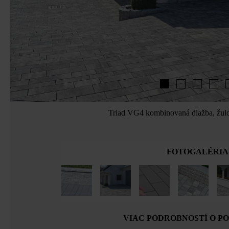
Triad VG4 kombinovaná dlažba, žulo
FOTOGALÉRIA
VIAC PODROBNOSTÍ O P