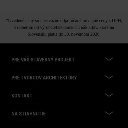
*Uvedené ceny sú nezáväzné odporúčané predajné ceny s DPH,
s odberom od výrobcu/bez dodacích nákladov, ktoré na
Slovensku platia do 30. novembra 2026.
PRE VÁŠ STAVEBNÝ PROJEKT
PRE TVORCOV ARCHITEKTÚRY
KONTAKT
NA STIAHNUTIE