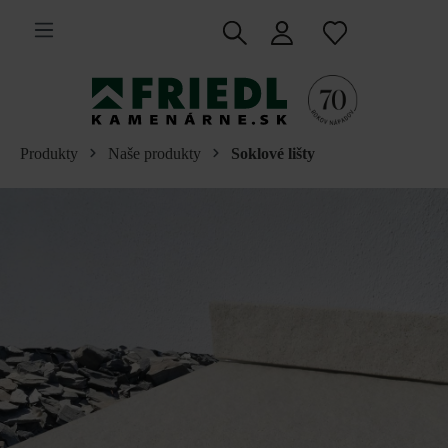
 na hlavný obsah
Produkty
Naše produkty
Soklové lišty