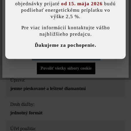
objednávky prijaté
od 15. mája 2026
budú
Farba:
podliehať energetickému príplatku vo
vanilková
výške 2,5 %.
Táto webová stránka používa súbory cookie, aby vám ponúkla
najlepšiu možnú funkčnosť...
Viac informácií
.
Pre viac informácií kontaktujte vášho
Povrchová štruktúra:
najbližšieho predajcu.
štruktrovaný
Individuálne nastavenia
Ďakujeme za pochopenie.
Povoliť iba funkčné súbory cookie
Zaťažiteľnosť:
iba pochôdzna
Povoliť všetky súbory cookie
Úprava:
jemne pieskované a leštené diamantmi
Druh dlažby:
jednotný formát
Účel použitia: