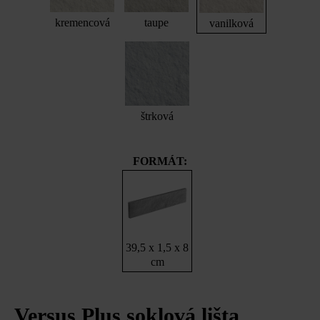
kremencová
taupe
vanilková
štrková
FORMÁT:
39,5 x 1,5 x 8
cm
Versus Plus soklová lišta