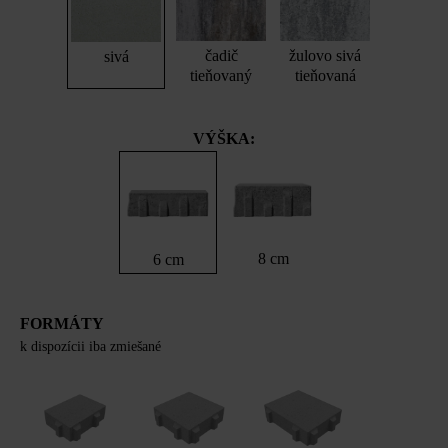
čadič
žulovo sivá
sivá
tieňovaný
tieňovaná
VÝŠKA:
8 cm
6 cm
FORMÁTY
k dispozícii iba zmiešané