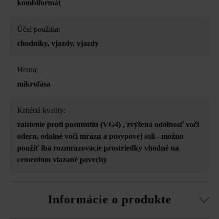
kombiformát
Účel použitia:
chodníky
, vjazdy
, vjazdy
Hrana:
mikrofása
Kritériá kvality:
zaistenie proti posunutiu (VG4)
, zvýšená odolnosť voči
oderu
, odolné voči mrazu a posypovej soli - možno
použiť iba rozmrazovacie prostriedky vhodné na
cementom viazané povrchy
Informácie o produkte