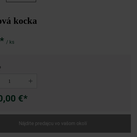
ová kocka
€*
/ ks
o
cka 45 x 45 x 45 cm, žulovo sivá tieňovaná; Campus VG4, žulovo siv
0,00 €*
Nájdite predajcu vo vašom okolí