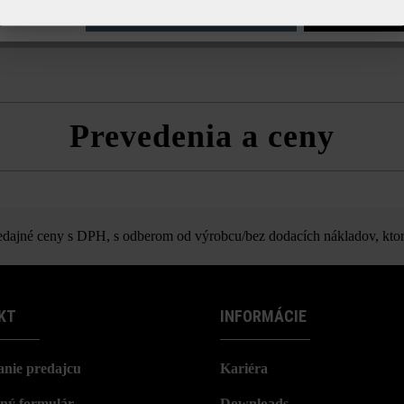
e nastavenia
Povoliť iba funkčné súbory cookie
Povoliť všetky 
rozmr
Prevedenia a ceny
Betónová kocka
ajné ceny s DPH, s odberom od výrobcu/bez dodacích nákladov, ktor
KT
INFORMÁCIE
nie predajcu
Kariéra
ný formulár
Downloads