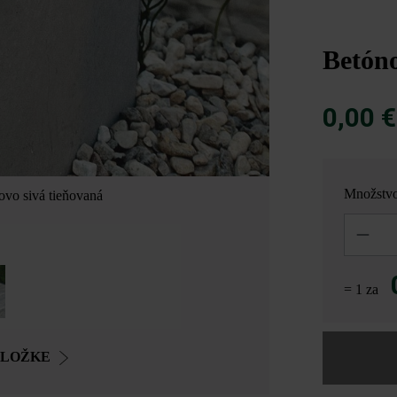
Betón
0,00 
Množstv
ovo sivá tieňovaná
Betonova ko
Množstvo
= 1 za
OLOŽKE