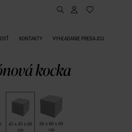
OSŤ
KONTAKTY
VYHĽADANIE PREDAJCU
ónová kocka
5
60 x 60 x 60
45 x 45 x 60
cm
cm