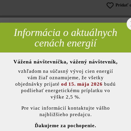
Pridať 
Informácia o aktuálnych
rebné
Opis produktu
cenách energií
ničenie. Dá sa však použiť aj ako odkladací stolík alebo plocha na se
zpečuje, že je mimoriadne príjemná na dotyk. Posledný výkrik módy v 
Vážená návštevníčka, vážený návštevník,
nky)
 popustite uzdu tvorivosti a vtlačte svojej záhrade vlastnú pečať – nap
vzhľadom na súčasný vývoj cien energií
vám žiaľ oznamujeme, že všetky
objednávky prijaté
od 15. mája 2026
budú
podliehať energetickému príplatku vo
výške 2,5 %.
Farba:
sivá
stavenie
Pre viac informácií kontaktujte vášho
Účel použitia:
ohran
najbližšieho predajcu.
ránka používa súbory cookie, aby vám ponúkla najlepšiu možnú funkčnosť...
V
Ďakujeme za pochopenie.
Kritériá kvality:
odoln