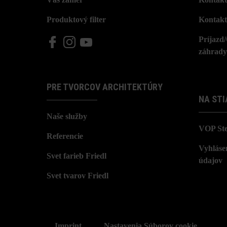
Produktový filter
Kontakt
Príjazd
záhrady
PRE TVORCOV ARCHITEKTÚRY
NA STI
Naše služby
VOP St
Referencie
Vyhláse
Svet farieb Friedl
údajov
Svet tvarov Friedl
Imprint
Nastavenia Súborov cookie