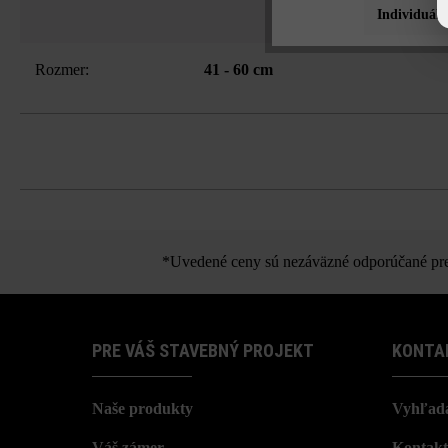
Individuáln
Rozmer:
41 - 60 cm
*Uvedené ceny sú nezáväzné odporúčané pred
PRE VÁŠ STAVEBNÝ PROJEKT
KONTA
Naše produkty
Vyhľada
Váš zámer
Kontakt