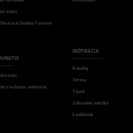
né osoby
/Otváracie hodiny/Vzorové
INŠPIRÁCIA
AHNUTIE
Katalóg
einwerke
Terasa
nie o ochrane osobných
Vjazd
Záhradné múriky
Lookbook