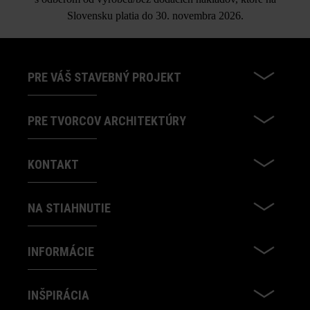
Slovensku platia do 30. novembra 2026.
FARBA
PRE VÁŠ STAVEBNÝ PROJEKT
PRE TVORCOV ARCHITEKTÚRY
žula tieňovaná
KONTAKT
NA STIAHNUTIE
INFORMÁCIE
INŠPIRÁCIA