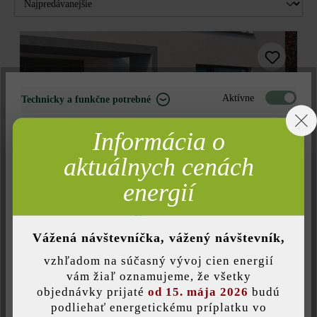
Filtrovať
ROZMERY PRODUKTU
Aktívne
Technicky a funkčne potrebné
21 – 40 cm
Neaktívne
Marketing
Informácia o
41 - 60 cm
Neaktívne
Analýza
aktuálnych cenách
Neaktívne
Komfort (funkčnosť stránky)
energií
POVRCH
Neaktívne
Komfort (Google Mapy)
rovný
Betónová guľa Bola
Vážená návštevníčka, vážený návštevník,
vzhľadom na súčasný vývoj cien energií
JEDNOFAREBNÉ/TIEŇOVANÉ
Uložiť individuálne nastavenie
vám žiaľ oznamujeme, že všetky
objednávky prijaté
od 15. mája 2026
budú
jednofarebný
podliehať energetickému príplatku vo