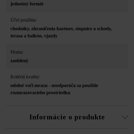
jednotný formát
Účel použitia:
chodníky
, ohraničenia bazénov
, stupnice a schody
,
terasa a balkón
, vjazdy
Hrana:
zaoblený
Kritériá kvality:
odolné voči mrazu - neodporúča sa použitie
rozmrazovacieho prostriedku
Informácie o produkte
z vysokoodolného betónu