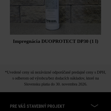
Povrch platní nesmie byť vystavený intenzívnejšiemu
a stálemu prívalu vody. Trvalé kvapkanie a stekanie vody
na rovnakých miestach vyplaví cementový tmel a na
povrch sa dostanú jednotlivé zrná štrku. Zabrániť tomu
môžete cieleným zvedením (odkvapový žľab, ochranná
lišta atď.).
Chráňte si svoje dlažbové dosky pred poškodeniami
Impregnácia DUOPROTECT DP30 (1 l)
spôsobenými terasovým nábytkom s ostrými hranami.
Dodržujte prosím pokyny na inštaláciu a technické listy
produktov v rámci sekcie Stavebné tipy/služby.
*Uvedené ceny sú nezáväzné odporúčané predajné ceny s DPH,
s odberom od výrobcu/bez dodacích nákladov, ktoré na
Slovensku platia do 30. novembra 2026.
PRE VÁŠ STAVEBNÝ PROJEKT