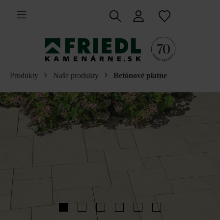
 na hlavný obsah
Produkty
Naše produkty
Betónové platne