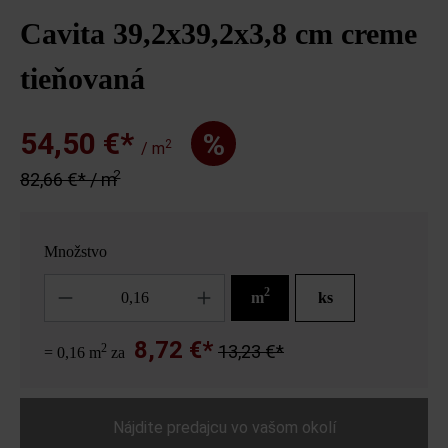
Cavita 39,2x39,2x3,8 cm creme
tieňovaná
54,50 €*
%
2
/ m
2
82,66 €* / m
Množstvo
Množstvo
2
m
ks
8,72 €*
2
13,23 €*
= 0,16 m
za
Nájdite predajcu vo vašom okolí