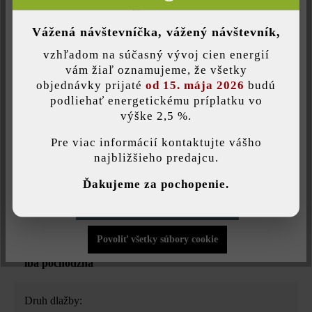
Neaktívne
Komfort (Google Mapy)
Vážená návštevníčka, vážený návštevník,
vzhľadom na súčasný vývoj cien energií
Uložiť individuálne nastavenie
vám žiaľ oznamujeme, že všetky
Druh produktu:
objednávky prijaté
od 15. mája 2026
budú
betónové platne
podliehať energetickému príplatku vo
výške 2,5 %.
Táto webová stránka používa súbory cookie, aby vám ponúkla
Farba:
najlepšiu možnú funkčnosť...
Viac informácií
.
Pre viac informácií kontaktujte vášho
creme tieňovaná
najbližšieho predajcu.
Individuálne nastavenia
Ďakujeme za pochopenie.
Povrchová štruktúra:
štruktrovaný
Povoliť iba funkčné súbory cookie
Povoliť všetky súbory cookie
Zaťažiteľnosť:
iba pochôdzna
Druh dlažby: