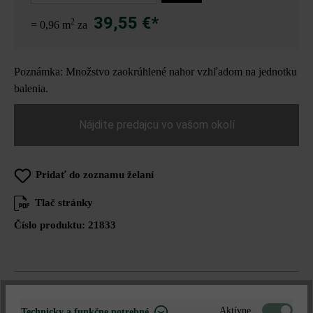
39,55 €*
2
= 0,96 m
za
Poznámka: Množstvo zaokrúhlené nahor vzhľadom na jednotku
balenia.
Nájdite predajcu vo vašom okolí
Pridať do zoznamu želaní
Tlač stránky
Číslo produktu:
21833
Opis produktu
Aktívne
Technicky a funkčne potrebné