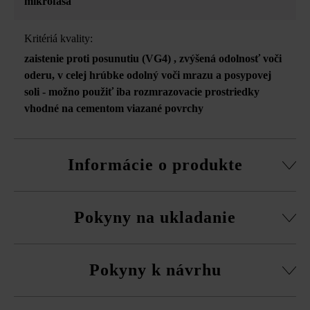
mikrofása
Kritériá kvality:
zaistenie proti posunutiu (VG4)
, zvýšená odolnosť voči
oderu
, v celej hrúbke odolný voči mrazu a posypovej
soli - možno použiť iba rozmrazovacie prostriedky
vhodné na cementom viazané povrchy
Informácie o produkte
možnosť samostatnej dodávky všetkých formátov
Pokyny na ukladanie
možnosť strojového ukladania
V informáciách o formáte produktov so systémom VG4 je
Dlažbu musíte bezpodmienečne ukladať vždy zmiešane
zohľadnený podiel škár vyplývajúci z odporúčanej
Pokyny k návrhu
z viacerých paliet a vrstiev, aby ste získali prirodzenú,
minimálnej šírky škár 5 mm.
rovnomernú hru farieb a vyhli sa farebným koncentráciám.
Na strojové ukladanie je pri niektorých formátoch možné
Všetky tvárnice so systémom VG4 rovnakej hrúbky sa dajú