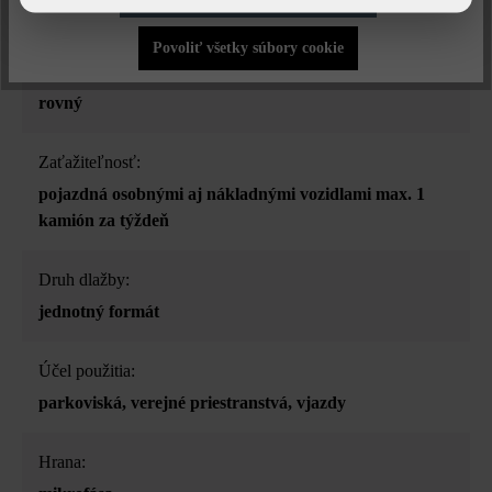
sivá
Povoliť všetky súbory cookie
Povrchová štruktúra:
rovný
Zaťažiteľnosť:
pojazdná osobnými aj nákladnými vozidlami max. 1
kamión za týždeň
Druh dlažby:
jednotný formát
Účel použitia:
parkoviská
, verejné priestranstvá
, vjazdy
Hrana: