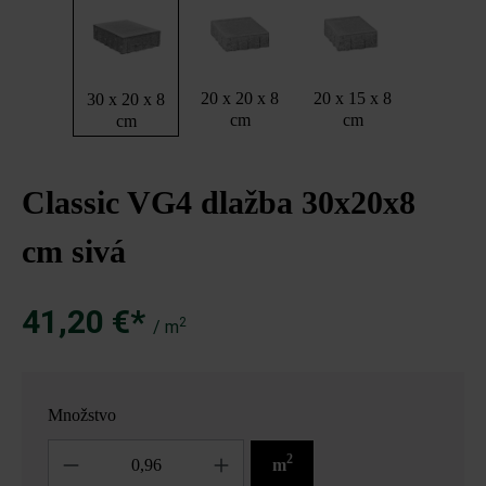
20 x 20 x 8
20 x 15 x 8
30 x 20 x 8
cm
cm
cm
Classic VG4 dlažba 30x20x8
cm sivá
41,20 €*
2
/ m
Množstvo
Množstvo
2
m