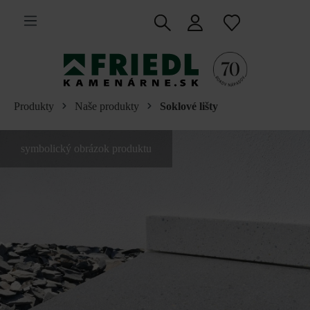
 na hlavný obsah
Produkty
Naše produkty
Soklové lišty
symbolický obrázok produktu