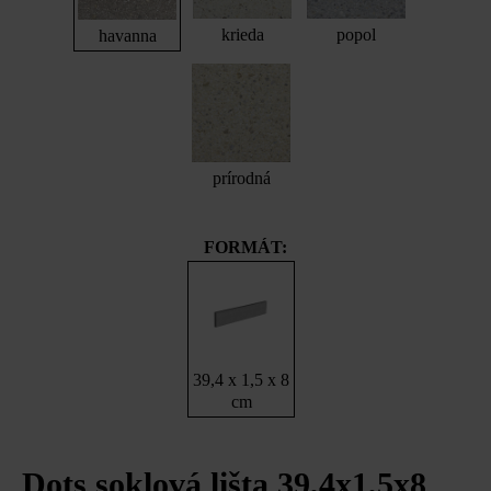
krieda
popol
havanna
prírodná
FORMÁT:
39,4 x 1,5 x 8
cm
Dots soklová lišta 39,4x1,5x8