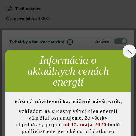
Tlač stránky
Číslo produktu:
23031
Aktívne
Technicky a funkčne potrebné
Opis produktu
Neaktívne
Marketing
Informácia o
Aby vaša terasa s platňami Dots29 alebo Dots získala starostlivo
Neaktívne
Analýza
aktuálnych cenách
upravený vzhľad, odporúčame vám soklovú lištu Dots. Až
Neaktívne
Komfort (funkčnosť stránky)
energií
pekné ukončenie dodá vašej terase osobitú eleganciu.
Neaktívne
Komfort (Google Mapy)
Vážená návštevníčka, vážený návštevník,
vzhľadom na súčasný vývoj cien energií
Druh produktu:
Uložiť individuálne nastavenie
vám žiaľ oznamujeme, že všetky
soklové lišty
objednávky prijaté
od 15. mája 2026
budú
podliehať energetickému príplatku vo