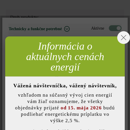
Druh produktu:
betónové platne
Aktívne
Technicky a funkčne potrebné
Neaktívne
Marketing
Farba:
Informácia o
popol
Neaktívne
Analýza
aktuálnych cenách
Neaktívne
Komfort (funkčnosť stránky)
energií
Povrchová štruktúra:
rovný
Neaktívne
Komfort (Google Mapy)
Vážená návštevníčka, vážený návštevník,
Zaťažiteľnosť:
vzhľadom na súčasný vývoj cien energií
iba pochôdzna
Uložiť individuálne nastavenie
vám žiaľ oznamujeme, že všetky
objednávky prijaté
od 15. mája 2026
budú
Úprava:
podliehať energetickému príplatku vo
výške 2,5 %.
Táto webová stránka používa súbory cookie, aby vám ponúkla
jemne pieskované a leštené diamantmi
najlepšiu možnú funkčnosť...
Viac informácií
.