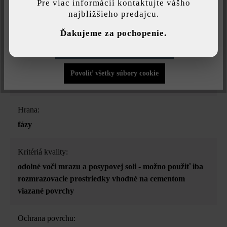
Pre viac informácií kontaktujte vášho
najbližšieho predajcu.
Druh dlažby:
Individuálne nastavenia
jednotný formát
Ďakujeme za pochopenie.
Povoliť iba funkčné súbory cookie
Účel použitia:
chodníky
, nášľapné platne
, ohraničenia bazénov
,
Povoliť všetky súbory cookie
stupnice a schody
, terasa a balkón
, vjazdy
Hrana:
fázy
Kritériá kvality:
odolné voči mrazu a posypovej soli - možno použiť iba
rozmrazovacie prostriedky vhodné na cementom
viazané povrchy
Ochrana povrchu: