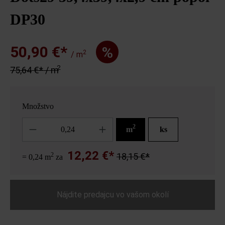
DP30
50,90 €*
%
2
/ m
2
75,64 €* / m
Množstvo
Množstvo
2
m
ks
12,22 €*
2
18,15 €*
= 0,24 m
za
Nájdite predajcu vo vašom okolí