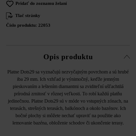
Pridať do zoznamu želaní
Tlač stránky
Číslo produktu:
22053
Opis produktu
Platne Dots29 sa vyznačujú nezvyčajným povrchom a sú hrubé
iba 29 mm. Ich vzhľad je výnimočný, keďže jemným
pieskovaním a leštením diamantmi sa zviditeľní ušľachtilá
prírodná zrnitosť v rôznej veľkosti. To robí každú platňu
jedinečnou. Platne Dots29 sú v móde vo vstupných zónach, na
terasách, strešných terasách, balkónoch a okolo bazénov. Ich
bočné plochy si môžete nechať upraviť na použitie ako
lemovanie bazéna, obloženie schodov či ukončenie terasy.