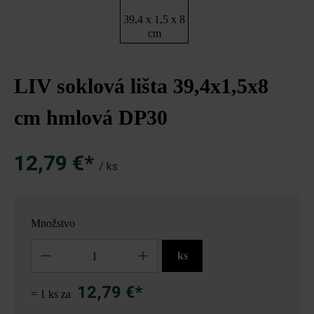
39,4 x 1,5 x 8
cm
LIV soklová lišta 39,4x1,5x8
cm hmlová DP30
12,79 €*
/ ks
Množstvo
Množstvo
ks
12,79 €*
= 1 ks za