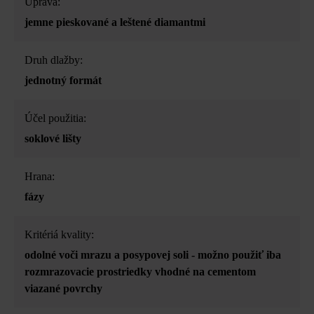
Úprava:
jemne pieskované a leštené diamantmi
Druh dlažby:
jednotný formát
Účel použitia:
soklové lišty
Hrana:
fázy
Kritériá kvality:
odolné voči mrazu a posypovej soli - možno použiť iba
rozmrazovacie prostriedky vhodné na cementom
viazané povrchy