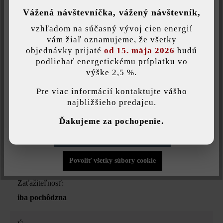
poradíme.
Vážená návštevníčka, vážený návštevník,
vzhľadom na súčasný vývoj cien energií
Uložiť individuálne nastavenie
vám žiaľ oznamujeme, že všetky
objednávky prijaté
od 15. mája 2026
budú
Druh produktu:
podliehať energetickému príplatku vo
výške 2,5 %.
Táto webová stránka používa súbory cookie, aby vám ponúkla
soklové lišty
najlepšiu možnú funkčnosť...
Viac informácií
.
Pre viac informácií kontaktujte vášho
Farba:
najbližšieho predajcu.
Individuálne nastavenia
hmlová
Ďakujeme za pochopenie.
Povoliť iba funkčné súbory cookie
Povrchová štruktúra:
rovný
Povoliť všetky súbory cookie
Zaťažiteľnosť:
iba pochôdzna