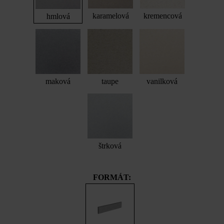
karamelová
kremencová
hmlová
maková
taupe
vanilková
štrková
FORMÁT: