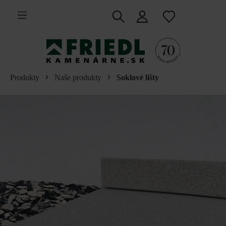
 na hlavný obsah
Produkty
Naše produkty
Soklové lišty