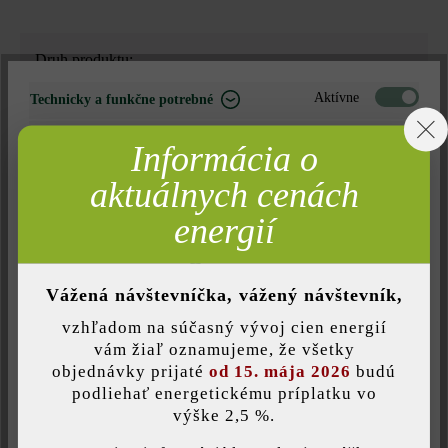
Druh produktu:
betónové platne
Aktívne
Technicky a funkčne potrebné
Neaktívne
Marketing
Farba:
Informácia o
havanna
Neaktívne
Analýza
aktuálnych cenách
Neaktívne
Komfort (funkčnosť stránky)
energií
Povrchová štruktúra:
rovný
Neaktívne
Komfort (Google Mapy)
Vážená návštevníčka, vážený návštevník,
Zaťažiteľnosť:
vzhľadom na súčasný vývoj cien energií
iba pochôdzna
Uložiť individuálne nastavenie
vám žiaľ oznamujeme, že všetky
objednávky prijaté
od 15. mája 2026
budú
Úprava:
podliehať energetickému príplatku vo
výške 2,5 %.
Táto webová stránka používa súbory cookie, aby vám ponúkla
jemne pieskované a leštené diamantmi
najlepšiu možnú funkčnosť...
Viac informácií
.