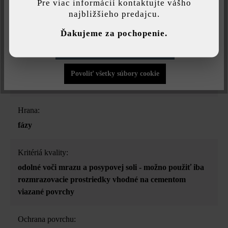
Pre viac informácií kontaktujte vášho
najbližšieho predajcu.
Druh dlažby:
Individuálne nastavenia
jednotný formát
Ďakujeme za pochopenie.
Povoliť iba funkčné súbory cookie
Účel použitia:
chodníky
, nášľapné platne
, ohraničenia bazénov
,
Povoliť všetky súbory cookie
stupnice a schody
, terasa a balkón
, vjazdy
Hrana:
fázy
Kritériá kvality:
odolné voči mrazu a posypovej soli - možno použiť iba
rozmrazovacie prostriedky vhodné na cementom
viazané povrchy
Ochrana povrchu: