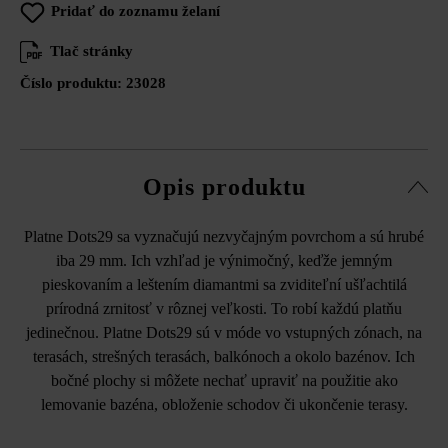
Pridať do zoznamu želaní
Tlač stránky
Číslo produktu:
23028
Opis produktu
Platne Dots29 sa vyznačujú nezvyčajným povrchom a sú hrubé
iba 29 mm. Ich vzhľad je výnimočný, keďže jemným
pieskovaním a leštením diamantmi sa zviditeľní ušľachtilá
prírodná zrnitosť v rôznej veľkosti. To robí každú platňu
jedinečnou. Platne Dots29 sú v móde vo vstupných zónach, na
terasách, strešných terasách, balkónoch a okolo bazénov. Ich
bočné plochy si môžete nechať upraviť na použitie ako
lemovanie bazéna, obloženie schodov či ukončenie terasy.