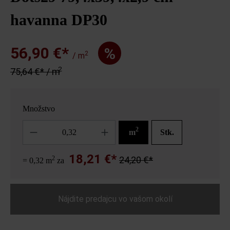
havanna DP30
56,90 €*
%
2
/ m
2
75,64 €* / m
Množstvo
Množstvo
2
m
Stk.
18,21 €*
2
24,20 €*
= 0,32 m
za
Nájdite predajcu vo vašom okolí