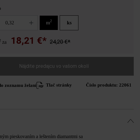
o
2
m
ks
18,21 €*
2
24,20 €*
za
Nájdite predajcu vo vašom okolí
Tlač stránky
Číslo produktu:
22061
do zoznamu želaní
ným pieskovaním a leštením diamantmi sa