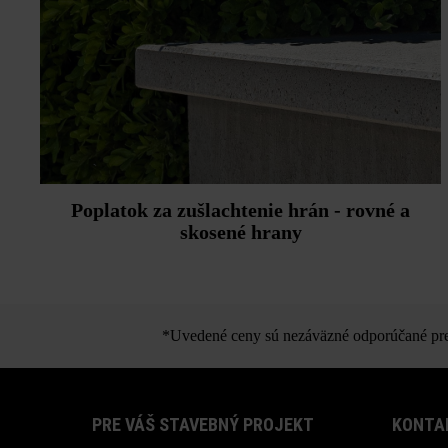
Poplatok za zušlachtenie hrán - rovné a
skosené hrany
*Uvedené ceny sú nezáväzné odporúčané pred
PRE VÁŠ STAVEBNÝ PROJEKT
KONTA