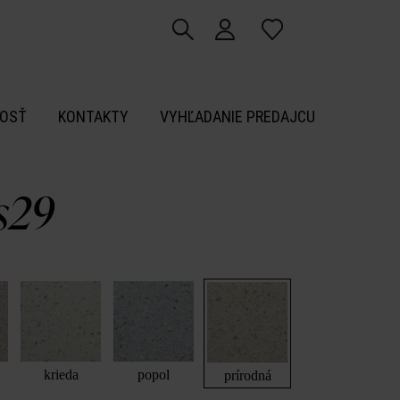
OSŤ
KONTAKTY
VYHĽADANIE PREDAJCU
s29
krieda
popol
prírodná