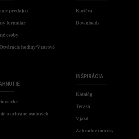
nie predajcu
Kariéra
ný formulár
Downloads
né osoby
/Otváracie hodiny/Vzorové
INŠPIRÁCIA
AHNUTIE
Katalóg
einwerke
Terasa
nie o ochrane osobných
Vjazd
Záhradné múriky