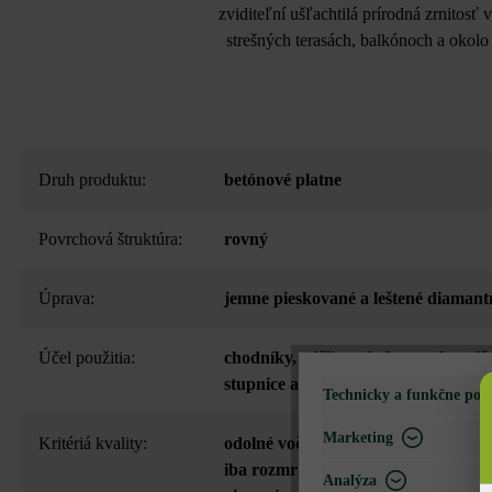
zviditeľní ušľachtilá prírodná zrnitosť
strešných terasách, balkónoch a okolo
Druh produktu:
betónové platne
Povrchová štruktúra:
rovný
Úprava:
jemne pieskované a leštené diamant
Účel použitia:
chodníky
, nášľapné platne
, ohranič
stupnice a schody
, terasa a balkón
, 
Technicky a funkčne pot
Marketing
Kritériá kvality:
odolné voči mrazu a posypovej soli 
iba rozmrazovacie prostriedky vh
Analýza