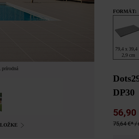
FORMÁT:
79,4 x 39,4
2,9 cm
, prírodná
Dots29
DP30
56,90
75,64 €* /
OLOŽKE