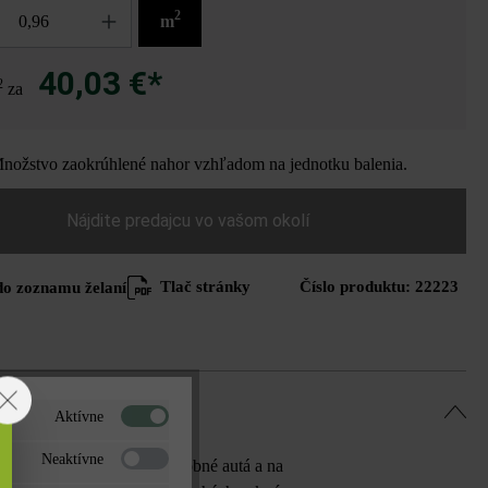
2
m
40,03 €*
2
za
ožstvo zaokrúhlené nahor vzhľadom na jednotku balenia.
Nájdite predajcu vo vašom okolí
Tlač stránky
Číslo produktu:
22223
do zoznamu želaní
Aktívne
Neaktívne
odstavných plochách pre osobné autá a na