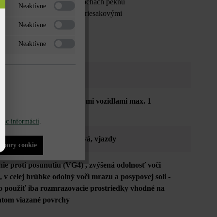
še zabezpečia na veľkých plochách peknú
Neaktívne
mbinovať s našimi ďalšími priesakovými
Neaktívne
Neaktívne
citová
dná osobnými aj nákladnými vozidlami max. 1
n za týždeň
iac informácií
.
viská
, verejné priestranstvá
, vjazdy
súbory cookie
enie proti posunutiu (VG4)
, zvýšená odolnosť voči
, v celej hrúbke odolný voči mrazu a posypovej soli -
 použiť iba rozmrazovacie prostriedky vhodné na
tom viazané povrchy