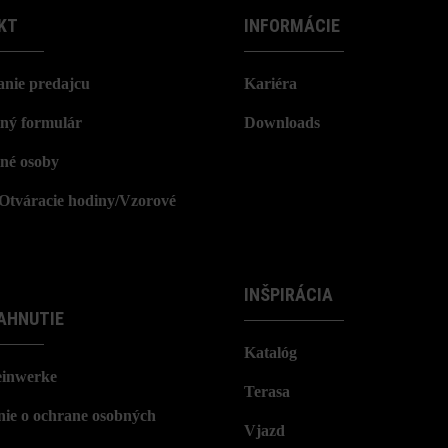
KT
INFORMÁCIE
nie predajcu
Kariéra
ný formulár
Downloads
né osoby
/Otváracie hodiny/Vzorové
INŠPIRÁCIA
AHNUTIE
Katalóg
einwerke
Terasa
nie o ochrane osobných
Vjazd