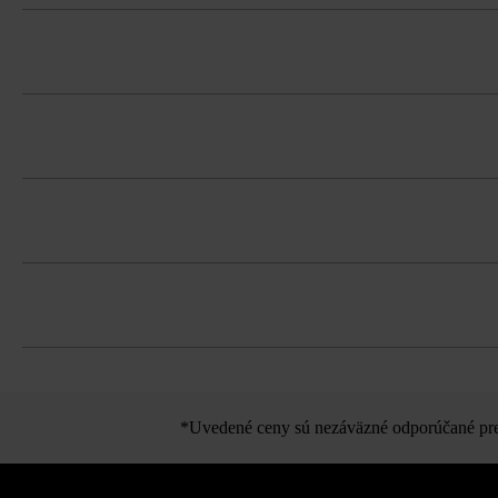
s integrovanými dištančnými výčnelk
Odporúča sa vyplnenie škár drvinou (
Dodržujte prosím pokyny na inštaláciu 
Dlažbu musíte bezpodmienečne ukladať 
koncentráciám.
Pri ukladaní tvárnic dbajte na to, ab
Kombinácia priesakových tvárnic s be
možnosť strojového ukladania na kríž
Kumo VG4).
*Uvedené ceny sú nezáväzné odporúčané pred