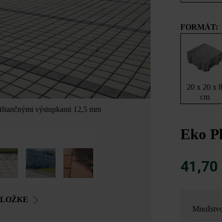
FORMÁT:
20 x 20 x 
cm
 dištančnými výstupkami 12,5 mm
Eko P
41,70
OLOŽKE
Množstv