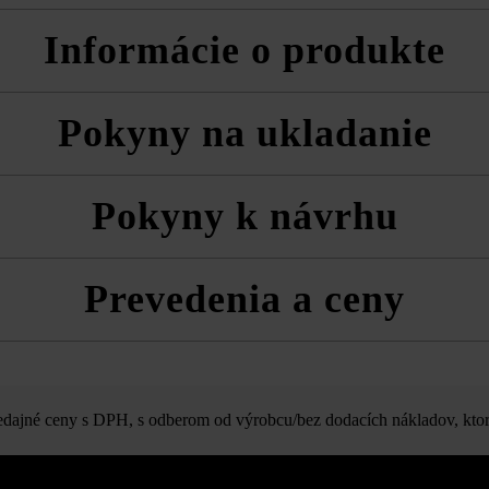
Informácie o produkte
ami 12 mm
Pokyny na ukladanie
napríklad KK 3/5), čo zjednoduší vsakovanie vody.
a technické listy produktov v rámci sekcie Stavebné tipy/služby.
vždy zmiešane z viacerých paliet a vrstiev, aby ste získali prirodzenú
Pokyny k návrhu
y dištančné výčnelky ukazovali rovnakým smerom.
tónovou dlažbou s výškou 8 cm a systémom VG4 je možná na základe r
Prevedenia a ceny
ovú väzbu
Eko Plus VG4
ajné ceny s DPH, s odberom od výrobcu/bez dodacích nákladov, ktor