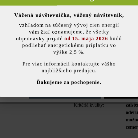
 výčnelky zabezpečujú vsakovanie vody, škáry vyplnené drvinou navy
farbách sa používa na označovanie. Eko plus VG4 sa dá dokonale sko
Vážená návštevníčka, vážený návštevník,
dlažbami a dlažbami so systémom VG4 rovnakej výšky.
nky)
vzhľadom na súčasný vývoj cien energií
vám žiaľ oznamujeme, že všetky
objednávky prijaté
od 15. mája 2026
budú
podliehať energetickému príplatku vo
Farba:
antra
výške 2,5 %.
stavenie
Pre viac informácií kontaktujte vášho
Zaťažiteľnosť:
pojaz
najbližšieho predajcu.
kamió
ránka používa súbory cookie, aby vám ponúkla najlepšiu možnú funkčnosť...
V
Ďakujeme za pochopenie.
Účel použitia:
parko
e nastavenia
Povoliť iba funkčné súbory cookie
Povoliť všetky 
Kritériá kvality:
zaist
oderu
možno
cemen