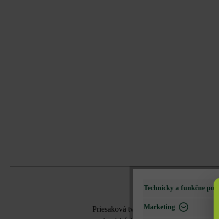
Technicky a funkčne pot
Marketing
Priesaková tvárnica Eko plus VG4 sa nap