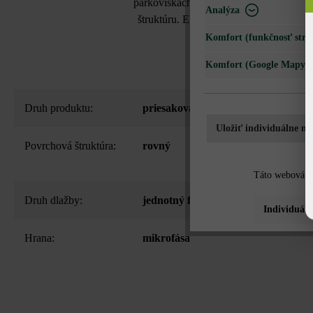
parkoviskách. Jej 12 mm dlhé dištančné
Analýza
štruktúru. Eko plus VG4 vo výrazných 
Komfort (funkčnosť strá
Komfort (Google Mapy)
Druh produktu:
priesaková dlažba
Uložiť individuálne na
Povrchová štruktúra:
rovný
Táto webová st
Druh dlažby:
jednotný formát
Individuáln
Hrana:
mikrofása