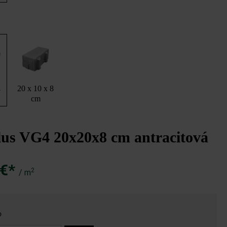
20 x 10 x 8
8
cm
lus VG4 20x20x8 cm antracitová
 €*
2
/ m
o