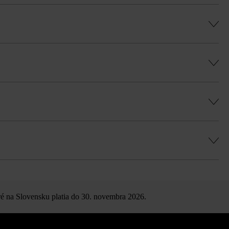
, rovnomernú hru farieb a vyhli sa farebným
ovnakých rozmerov rastrov (neplatí pre
é na Slovensku platia do 30. novembra 2026.