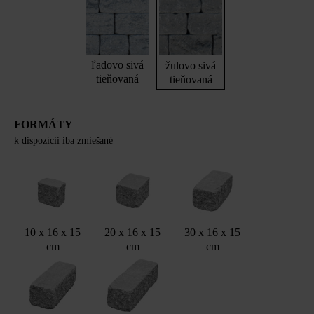
ľadovo sivá
žulovo sivá
tieňovaná
tieňovaná
FORMÁTY
k dispozícii iba zmiešané
10 x 16 x 15
20 x 16 x 15
30 x 16 x 15
cm
cm
cm