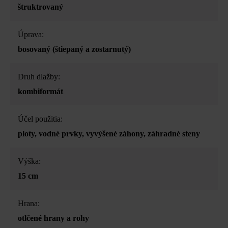
štruktrovaný
Úprava:
bosovaný (štiepaný a zostarnutý)
Druh dlažby:
kombiformát
Účel použitia:
ploty
, vodné prvky
, vyvýšené záhony
, záhradné steny
Výška:
15 cm
Hrana:
otlčené hrany a rohy