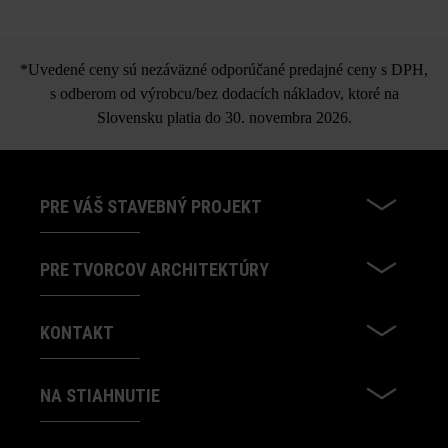
*Uvedené ceny sú nezáväzné odporúčané predajné ceny s DPH,
s odberom od výrobcu/bez dodacích nákladov, ktoré na
Slovensku platia do 30. novembra 2026.
PRE VÁŠ STAVEBNÝ PROJEKT
PRE TVORCOV ARCHITEKTÚRY
KONTAKT
NA STIAHNUTIE