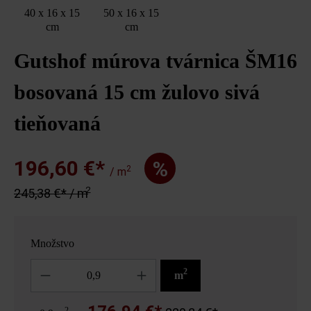
40 x 16 x 15
50 x 16 x 15
cm
cm
Gutshof múrova tvárnica ŠM16
bosovaná 15 cm žulovo sivá
tieňovaná
196,60 €*
%
2
/ m
2
245,38 €* / m
Množstvo
Množstvo
2
m
2