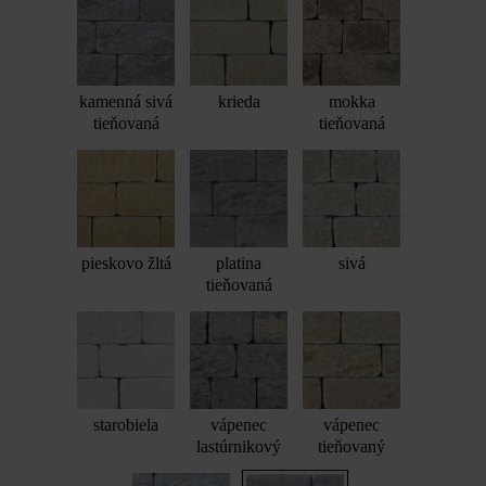
kamenná sivá
krieda
mokka
tieňovaná
tieňovaná
pieskovo žltá
platina
sivá
tieňovaná
starobiela
vápenec
vápenec
lastúrnikový
tieňovaný