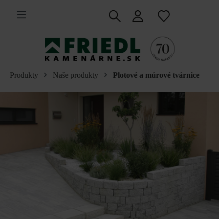
 na hlavný obsah
Produkty
Naše produkty
Plotové a múrové tvárnice