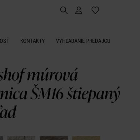
OSŤ
KONTAKTY
VYHĽADANIE PREDAJCU
shof múrová
rnica ŠM16 štiepaný
ľad