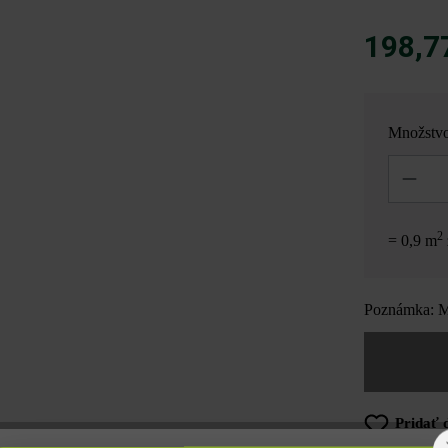
198,7
Množstv
Množstvo
2
= 0,9 m
Poznámka: Mn
Pridať 