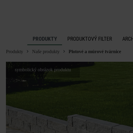
 na hlavný obsah
PRODUKTY
PRODUKTOVÝ FILTER
ARC
Produkty
Naše produkty
Plotové a múrové tvárnice
symbolický obrázok produktu