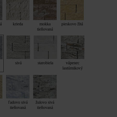
vá
krieda
mokka
pieskovo žltá
tieňovaná
sivá
starobiela
vápenec
lastúrnikový
ľadovo sivá
žulovo sivá
tieňovaná
tieňovaná