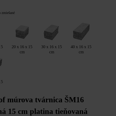
Y
ba zmiešané
15
20 x 16 x 15
30 x 16 x 15
40 x 16 x 15
cm
cm
cm
15
of múrova tvárnica ŠM16
ná 15 cm platina tieňovaná