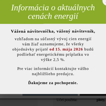
Informácia o aktuálnych
rebné
cenách energií
Opis produktu
Vážená návštevníčka, vážený návštevník,
nky)
rodou a bohatým možnostiam využitia je múrová tvárnica Gutshof Š
sa hodí na dotvorenie záhrady vyvýšenými záhonmi, kvetináčmi, okrasn
vzhľadom na súčasný vývoj cien energií
vám žiaľ oznamujeme, že všetky
oužíva iba na staticky nezaťažené múry, zatiaľ čo múrová tvárnica G
objednávky prijaté
od 15. mája 2026
budú
vhodná aj na vyššie múry a ohraničenia záhrady.
podliehať energetickému príplatku vo
výške 2,5 %.
stavenie
Pre viac informácií kontaktujte vášho
najbližšieho predajcu.
Farba:
plati
ránka používa súbory cookie, aby vám ponúkla najlepšiu možnú funkčnosť...
V
Ďakujeme za pochopenie.
Úprava:
štiep
e nastavenia
Povoliť iba funkčné súbory cookie
Povoliť všetky 
Účel použitia:
ploty