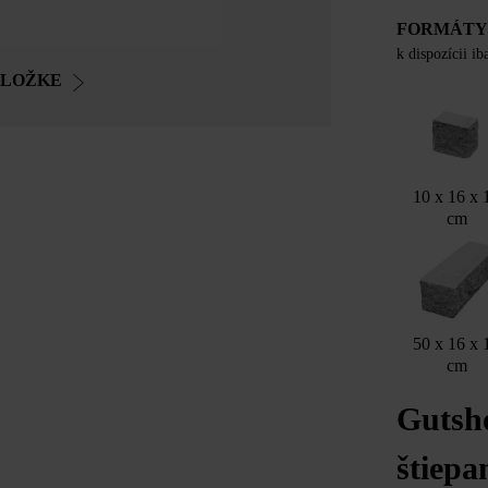
FORMÁT
k dispozícii i
OLOŽKE
10 x 16 x 
cm
50 x 16 x 
cm
Gutsh
štiepa