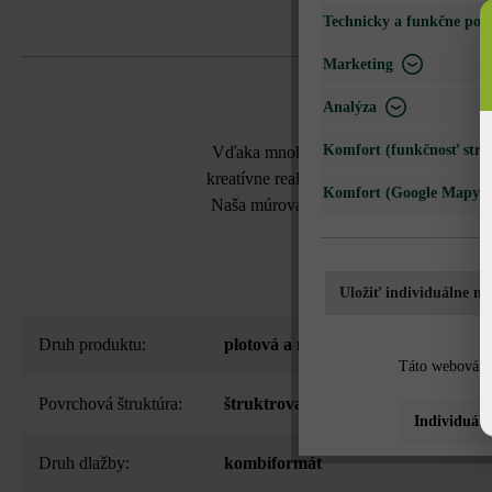
Technicky a funkčne pot
Marketing
Analýza
Komfort (funkčnosť strá
Vďaka mnohým farbám inšpirovaným prí
kreatívne realizácie v záhrade. Skvele 
Komfort (Google Mapy)
Naša múrová tvárnica Gutshof ŠM16 sa p
Uložiť individuálne na
Druh produktu:
plotová a múrová tvárnica
Táto webová st
Povrchová štruktúra:
štruktrovaný
Individuáln
Druh dlažby:
kombiformát