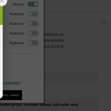
Aktívne
Neaktívne
Neaktívne
Neaktívne
M16 mimoriadne obľúbenou tvárnicou na
ými fontánkami a mnohými inými detailmi.
Neaktívne
utshof ŠM24 so šírkou múru cca 24 cm je
na tieňovaná
iac informácií
.
aná
súbory cookie
, vodné prvky
, vyvýšené záhony
, záhradné steny