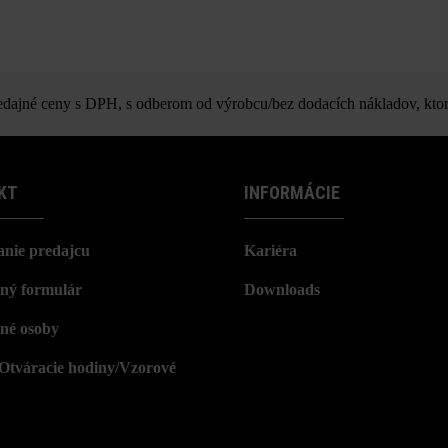
ajné ceny s DPH, s odberom od výrobcu/bez dodacích nákladov, ktor
KT
INFORMÁCIE
nie predajcu
Kariéra
ný formulár
Downloads
né osoby
/Otváracie hodiny/Vzorové