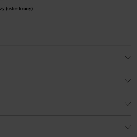
ázy (ostré hrany)
ináče, na obmurovanie a vymurovanie
ú, rovnomernú hru farieb a vyhli sa
u Duoprotect DP30 (paralelná dodávka je
Baumit plus.
e, na obmurovanie a vymurovanie