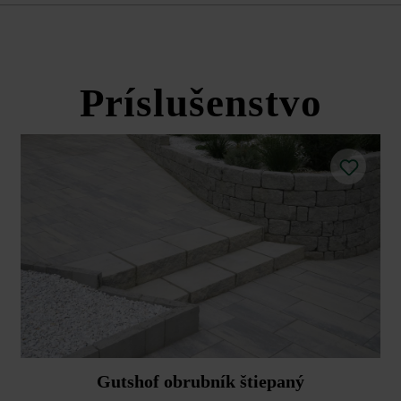
f múrová tvárnica ŠM16 štiepaný
Príslušenstvo
Gutshof obrubník štiepaný