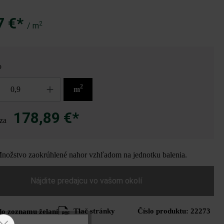
7 €*
2
/ m
o
2
m
178,89 €*
za
ožstvo zaokrúhlené nahor vzhľadom na jednotku balenia.
Nájdite predajcu vo vašom okolí
Tlač stránky
Číslo produktu:
22273
do zoznamu želaní