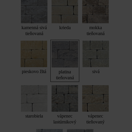
kamenná sivá
krieda
mokka
tieňovaná
tieňovaná
pieskovo žltá
sivá
platina
tieňovaná
starobiela
vápenec
vápenec
lastúrnikový
tieňovaný