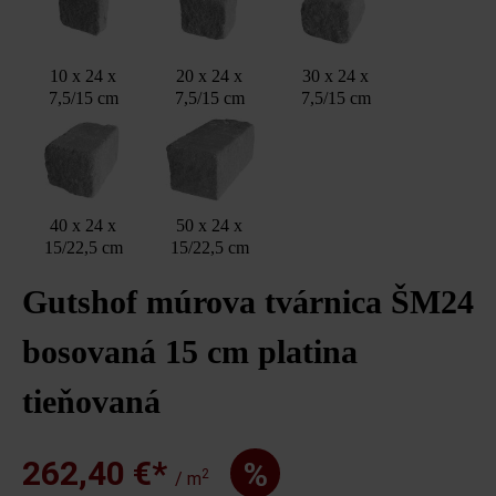
10 x 24 x
20 x 24 x
30 x 24 x
7,5/15 cm
7,5/15 cm
7,5/15 cm
40 x 24 x
50 x 24 x
15/22,5 cm
15/22,5 cm
Gutshof múrova tvárnica ŠM24
bosovaná 15 cm platina
tieňovaná
262,40 €*
%
2
/ m