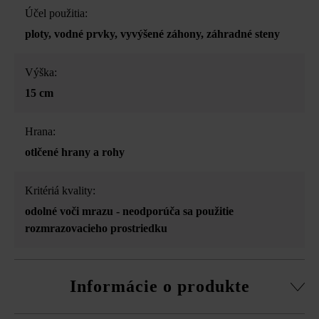
Účel použitia:
ploty
, vodné prvky
, vyvýšené záhony
, záhradné steny
Výška:
15 cm
Hrana:
otlčené hrany a rohy
Kritériá kvality:
odolné voči mrazu - neodporúča sa použitie
rozmrazovacieho prostriedku
Informácie o produkte