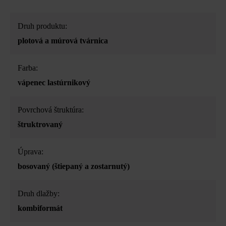
Druh produktu:
plotová a múrová tvárnica
Farba:
vápenec lastúrnikový
Povrchová štruktúra:
štruktrovaný
Úprava:
bosovaný (štiepaný a zostarnutý)
Druh dlažby:
kombiformát