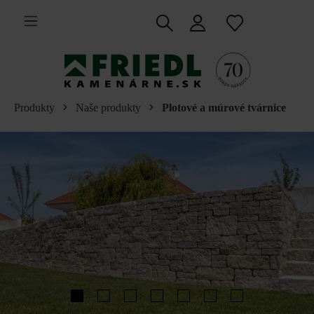
 na hlavný obsah
Produkty
Naše produkty
Plotové a múrové tvárnice