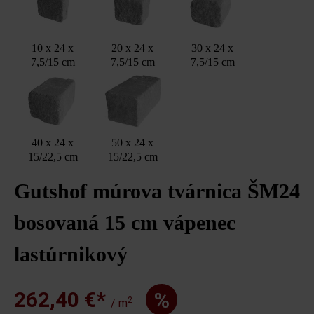
10 x 24 x
20 x 24 x
30 x 24 x
7,5/15 cm
7,5/15 cm
7,5/15 cm
40 x 24 x
50 x 24 x
15/22,5 cm
15/22,5 cm
Gutshof múrova tvárnica ŠM24
bosovaná 15 cm vápenec
lastúrnikový
262,40 €*
%
2
/ m