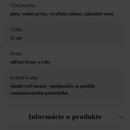
Účel použitia:
ploty
, vodné prvky
, vyvýšené záhony
, záhradné steny
Výška:
15 cm
Hrana:
otlčené hrany a rohy
Kritériá kvality:
odolné voči mrazu - neodporúča sa použitie
rozmrazovacieho prostriedku
Informácie o produkte