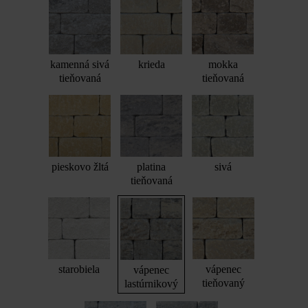
kamenná sivá
krieda
mokka
tieňovaná
tieňovaná
pieskovo žltá
platina
sivá
tieňovaná
starobiela
vápenec
vápenec
tieňovaný
lastúrnikový