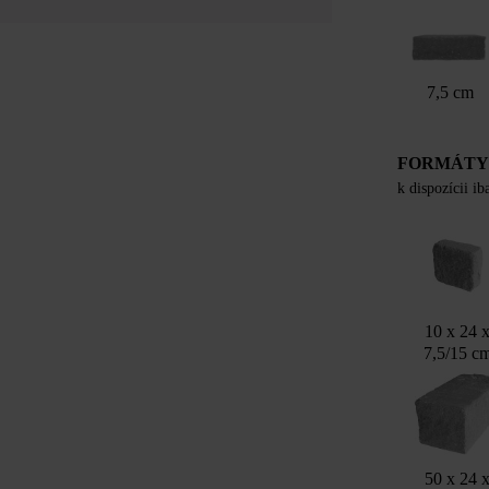
7,5 cm
FORMÁT
k dispozícii i
10 x 24 
7,5/15 c
50 x 24 