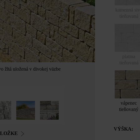
kamenná si
tieňovaná
platina
tieňovaná
 žltá uložená v divokej väzbe
vápenec
tieňovaný
VÝŠKA:
OLOŽKE