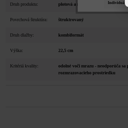
Individuáln
Druh produktu:
plotová a múrová tvárnica
Povrchová štruktúra:
štruktrovaný
Druh dlažby:
kombiformát
Výška:
22,5 cm
Kritériá kvality:
odolné voči mrazu - neodporúča sa 
rozmrazovacieho prostriedku
3-stranné štiepanie, vďaka tomu drsn
Upozornenie pre objednávku: Pri ukla
výšku tvárnic buď bežné metre, alebo