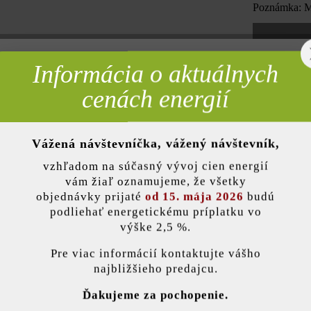
Poznámka: Mn
Informácia o aktuálnych
rebné
Pridať 
cenách energií
Vážená návštevníčka, vážený návštevník,
nky)
Opis produktu
vzhľadom na súčasný vývoj cien energií
vám žiaľ oznamujeme, že všetky
objednávky prijaté
od 15. mája 2026
budú
 skratka pre šírku múra cca 24 cm) ponúka veľa možností využitia: R
podliehať energetickému príplatku vo
ých výšok. Na tejto stránke vám prezentujeme bosovanú verziu – vďaka 
výške 2,5 %.
ami svojím vzhľadom priblíži k prírodnému kameňu. Mimoriadne mode
stavenie
Pri voľnej väzbe predstavuje aj vo forme vysokého záhradného múrika
Pre viac informácií kontaktujte vášho
najbližšieho predajcu.
ránka používa súbory cookie, aby vám ponúkla najlepšiu možnú funkčnosť...
V
Ďakujeme za pochopenie.