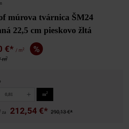
m
of múrova tvárnica ŠM24
ná 22,5 cm pieskovo žltá
0 €*
%
2
/ m
2
/ m
o
2
m
212,54 €*
2
290,13 €*
za