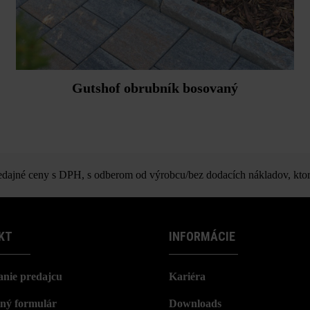
Gutshof obrubník bosovaný
ajné ceny s DPH, s odberom od výrobcu/bez dodacích nákladov, ktor
KT
INFORMÁCIE
nie predajcu
Kariéra
ný formulár
Downloads