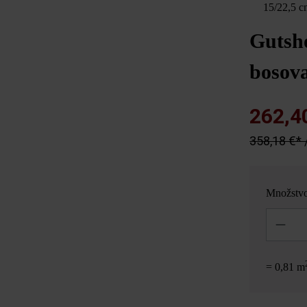
15/22,5 c
Gutsh
bosova
262,4
358,18 €* 
Množstv
Množstvo
= 0,81 m