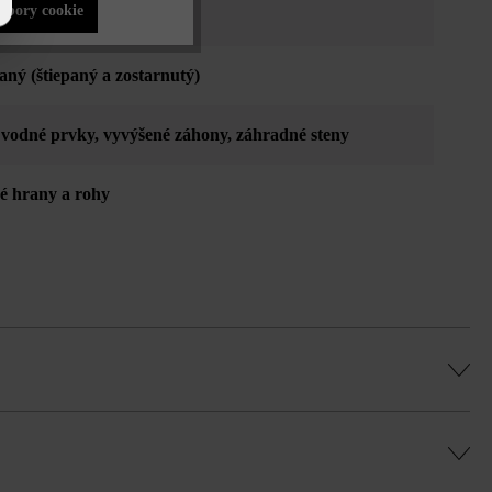
súbory cookie
ovo žltá
aný (štiepaný a zostarnutý)
, vodné prvky
, vyvýšené záhony
, záhradné steny
né hrany a rohy
adaní na riadkovú väzbu uveďte pre každú