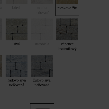
vá
krieda
mokka
pieskovo žltá
tieňovaná
sivá
starobiela
vápenec
lastúrnikový
Gutshof murová tvárnica ŠM24 bosovaná (v 15 cm vysokých radoch)
ľadovo sivá
žulovo sivá
tieňovaná
tieňovaná