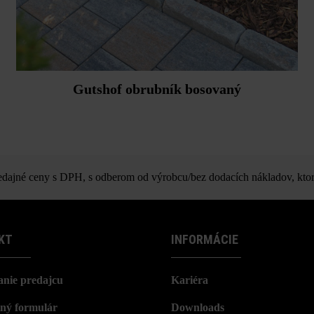
Gutshof obrubník bosovaný
ajné ceny s DPH, s odberom od výrobcu/bez dodacích nákladov, ktor
KT
INFORMÁCIE
nie predajcu
Kariéra
ný formulár
Downloads