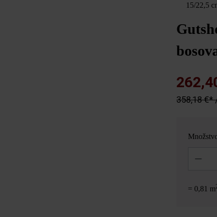
15/22,5 c
Gutsh
bosova
262,4
358,18 €* 
Množstv
Množstvo
= 0,81 m