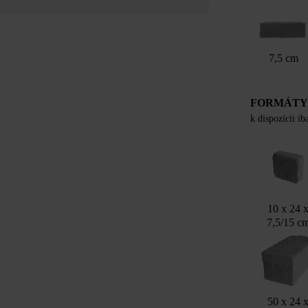
7,5 cm
FORMÁT
k dispozícii i
10 x 24 
7,5/15 c
50 x 24 