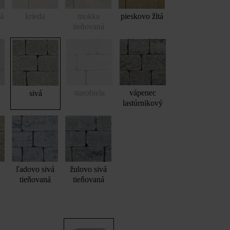
vá
krieda
mokka
pieskovo žltá
tieňovaná
starobiela
vápenec
sivá
lastúrnikový
várnica ŠM24 bosovaná, sivá, s maltovou škárovacou hmotou a uložen
ľadovo sivá
žulovo sivá
tieňovaná
tieňovaná