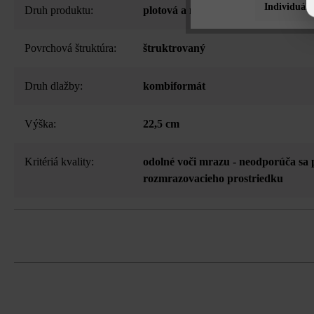
Individuáln
Druh produktu:
plotová a múrová tvárnica
Povrchová štruktúra:
štruktrovaný
Druh dlažby:
kombiformát
Výška:
22,5 cm
Kritériá kvality:
odolné voči mrazu - neodporúča sa 
rozmrazovacieho prostriedku
3-stranné štiepanie, vďaka tomu drsn
Upozornenie pre objednávku: Pri ukla
výšku tvárnic buď bežné metre, alebo