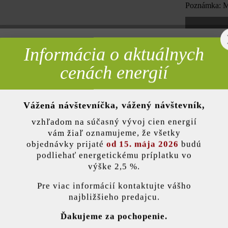
Poznámka: Mn
Informácia o aktuálnych
rebné
Pridať 
cenách energií
Vážená návštevníčka, vážený návštevník,
nky)
Opis produktu
vzhľadom na súčasný vývoj cien energií
vám žiaľ oznamujeme, že všetky
objednávky prijaté
od 15. mája 2026
budú
 skratka pre šírku múra cca 24 cm) ponúka veľa možností využitia: R
podliehať energetickému príplatku vo
ých výšok. Na tejto stránke vám prezentujeme bosovanú verziu – vďaka 
výške 2,5 %.
ami svojím vzhľadom priblíži k prírodnému kameňu. Mimoriadne mode
stavenie
Pri voľnej väzbe predstavuje aj vo forme vysokého záhradného múrika
Pre viac informácií kontaktujte vášho
najbližšieho predajcu.
ránka používa súbory cookie, aby vám ponúkla najlepšiu možnú funkčnosť...
V
Ďakujeme za pochopenie.