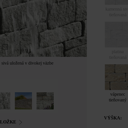
kamenná si
tieňovaná
platina
tieňovaná
sivá uložená v divokej väzbe
Gutshof murová t
vápenec
tieňovaný
VÝŠKA:
OLOŽKE