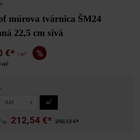
m
of múrova tvárnica ŠM24
ná 22,5 cm sivá
0 €*
%
2
/ m
2
/ m
o
2
m
212,54 €*
2
290,13 €*
za