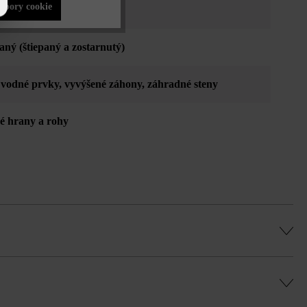
súbory cookie
aný (štiepaný a zostarnutý)
, vodné prvky
, vyvýšené záhony
, záhradné steny
né hrany a rohy
adaní na riadkovú väzbu uveďte pre každú