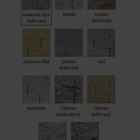
krieda
mokka
kamenná sivá
tieňovaná
tieňovaná
pieskovo žltá
platina
sivá
tieňovaná
starobiela
vápenec
vápenec
lastúrnikový
tieňovaný