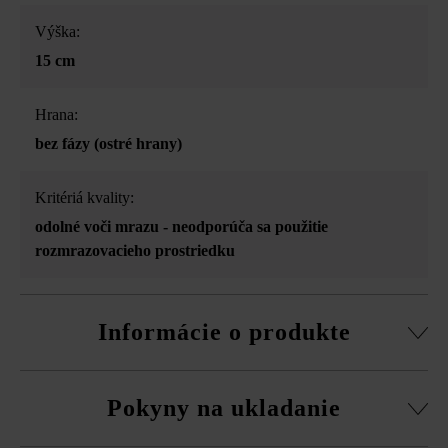
Výška:
15 cm
Hrana:
bez fázy (ostré hrany)
Kritériá kvality:
odolné voči mrazu - neodporúča sa použitie
rozmrazovacieho prostriedku
Informácie o produkte
3-stranné štiepanie, vďaka tomu drsný lámaný vzhľad
Pokyny na ukladanie
bočných plôch
Upozornenie pre objednávku: Pri ukladaní na voľnú väzbu