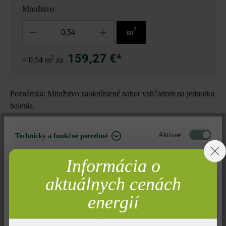
Množstvo
Množstvo
2
m
159,27 €*
2
= 0,54 m
za
Poznámka: Množstvo zaokrúhlené nahor vzhľadom na jednotku
balenia.
Nájdite predajcu vo vašom okolí
Aktívne
Technicky a funkčne potrebné
Neaktívne
Marketing
Informácia o
Pridať do zoznamu želaní
Neaktívne
Analýza
aktuálnych cenách
Tlač stránky
Neaktívne
Komfort (funkčnosť stránky)
energií
Číslo produktu:
22552
Neaktívne
Komfort (Google Mapy)