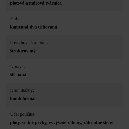
plotová a múrová tvárnica
Farba:
kamenná sivá tieňovaná
Povrchová štruktúra:
štruktrovaný
Úprava:
štiepaná
Druh dlažby:
kombiformát
Účel použitia:
ploty
, vodné prvky
, vyvýšené záhony
, záhradné steny