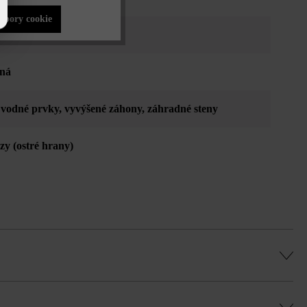
súbory cookie
o sivá tieňovaná
aná
, vodné prvky
, vyvýšené záhony
, záhradné steny
ázy (ostré hrany)