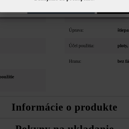
e nastavenia
Povoliť iba funkčné súbory cookie
Povoliť všetky 
Farba:
ľadov
Úprava:
štiep
Účel použitia:
ploty
Hrana:
bez f
použitie
Informácie o produkte
ý lámaný vzhľad bočných plôch