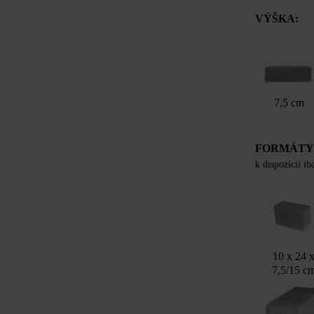
VÝŠKA:
7,5 cm
FORMÁT
k dispozícii i
10 x 24 
7,5/15 c