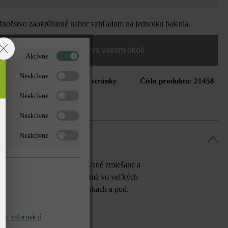
ožstvo zaokrúhlené nahor vzhľadom na jednotku balenia.
Nájdite predajcu vo vašom okolí
Aktívne
Neaktívne
Tlač stránky
Číslo produktu:
21458
do zoznamu želaní
Neaktívne
Neaktívne
Neaktívne
äť formátov, ktoré sú dodávané zmiešane a
nica jemne drsný povrch. Najmä vo veľkých
vyvýšených záhonoch, fontánkach a pod.
 múrika 16 cm.
iac informácií
.