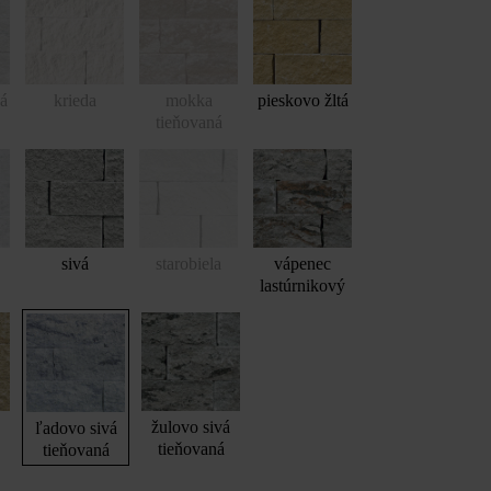
vá
krieda
mokka
pieskovo žltá
tieňovaná
sivá
starobiela
vápenec
lastúrnikový
žulovo sivá
ľadovo sivá
tieňovaná
tieňovaná