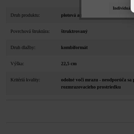
Individuáln
Druh produktu:
plotová a múrová tvárnica
Povrchová štruktúra:
štruktrovaný
Druh dlažby:
kombiformát
Výška:
22,5 cm
Kritériá kvality:
odolné voči mrazu - neodporúča sa 
rozmrazovacieho prostriedku
3-stranné štiepanie, vďaka tomu drsn