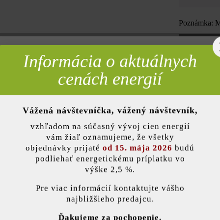
Poznámka: Mn
Informácia o aktuálnych
rebné
cenách energií
Pridať 
Vážená návštevníčka, vážený návštevník,
nky)
vzhľadom na súčasný vývoj cien energií
Opis produktu
vám žiaľ oznamujeme, že všetky
objednávky prijaté
od 15. mája 2026
budú
podliehať energetickému príplatku vo
4 prináša aj múrová tvárnica Gutshof ŠM24 so štiepaným vzhľadom p
výške 2,5 %.
avidelne v pásoch. Na rozdiel od bosovaných tvárnic má štiepaná tvár
stavenie
ť plochu a dodávajú jej zaujímavé prvky; pri malých múrikoch, napr. 
Pre viac informácií kontaktujte vášho
ť po múrovej tvárnici Gutshof ŠM16 so štiepaným vzhľadom so šírkou
najbližšieho predajcu.
ránka používa súbory cookie, aby vám ponúkla najlepšiu možnú funkčnosť...
V
Ďakujeme za pochopenie.