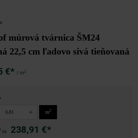
x
m
of múrová tvárnica ŠM24
ná 22,5 cm ľadovo sivá tieňovaná
5 €*
2
/ m
o
2
m
238,91 €*
2
za