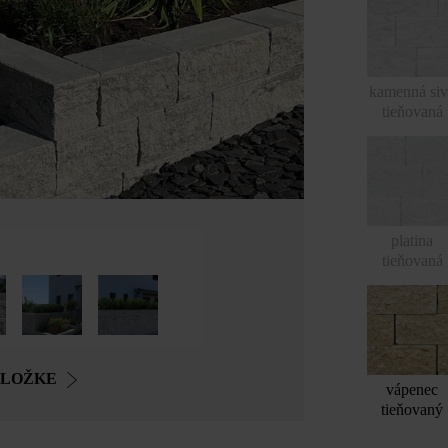
kamenná si
tieňovaná
platina
tieňovaná
OLOŽKE
vápenec
tieňovaný