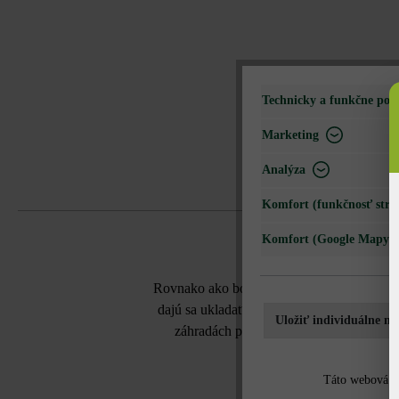
Technicky a funkčne pot
Marketing
Analýza
Komfort (funkčnosť strá
Komfort (Google Mapy)
Rovnako ako bosovaný variant Gutshof ŠM2
dajú sa ukladať voľnou väzbou alebo nepr
Uložiť individuálne na
záhradách pomáhajú múriky štruktúrova
môžete siahnu
Táto webová st