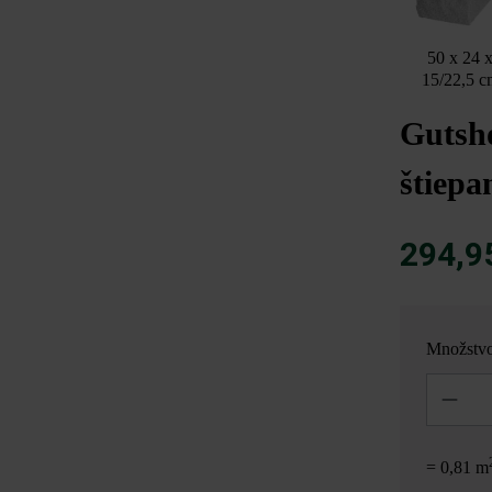
50 x 24 
15/22,5 c
Gutsh
štiepa
294,9
Množstv
Množstvo
= 0,81 m