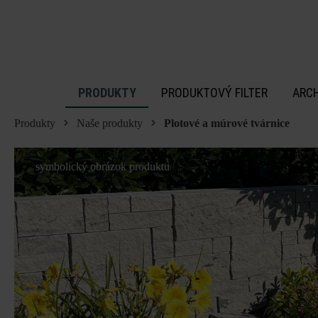
 na hlavný obsah
PRODUKTY
PRODUKTOVÝ FILTER
ARC
Produkty
Naše produkty
Plotové a múrové tvárnice
symbolický obrázok produktu