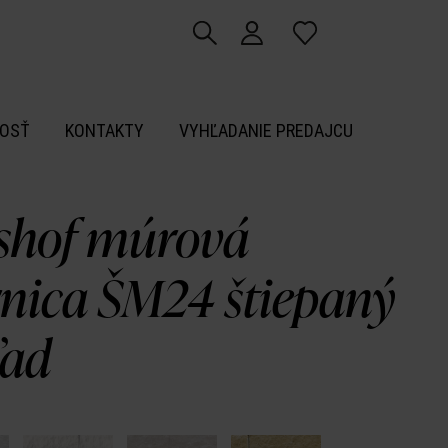
OSŤ
KONTAKTY
VYHĽADANIE PREDAJCU
shof múrová
rnica ŠM24 štiepaný
ľad