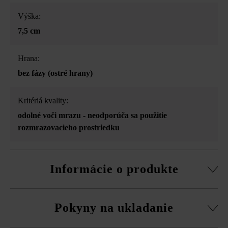
Výška:
7,5 cm
Hrana:
bez fázy (ostré hrany)
Kritériá kvality:
odolné voči mrazu - neodporúča sa použitie
rozmrazovacieho prostriedku
Informácie o produkte
3-stranné štiepanie, vďaka tomu drsný lámaný vzhľad
Pokyny na ukladanie
bočných plôch
Upozornenie pre objednávku: Pri ukladaní na voľnú väzbu