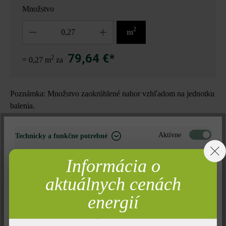
Množstvo
Množstvo
2
m
79,64 €*
2
= 0,27 m
za
Poznámka: Množstvo zaokrúhlené nahor vzhľadom na jednotku
balenia.
Nájdite predajcu vo vašom okolí
Aktívne
Technicky a funkčne potrebné
Neaktívne
Marketing
Informácia o
Pridať do zoznamu želaní
Neaktívne
Analýza
aktuálnych cenách
Tlač stránky
Neaktívne
Komfort (funkčnosť stránky)
energií
Číslo produktu:
20250
Neaktívne
Komfort (Google Mapy)