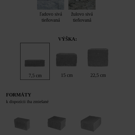
ľadovo sivá
žulovo sivá
tieňovaná
tieňovaná
VÝŠKA:
15 cm
22,5 cm
7,5 cm
FORMÁTY
k dispozícii iba zmiešané