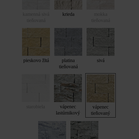
kamenná sivá
krieda
mokka
tieňovaná
tieňovaná
pieskovo žltá
platina
sivá
tieňovaná
starobiela
vápenec
vápenec
lastúrnikový
tieňovaný