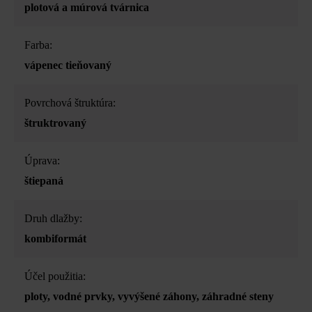
plotová a múrová tvárnica
Farba:
vápenec tieňovaný
Povrchová štruktúra:
štruktrovaný
Úprava:
štiepaná
Druh dlažby:
kombiformát
Účel použitia:
ploty
, vodné prvky
, vyvýšené záhony
, záhradné steny