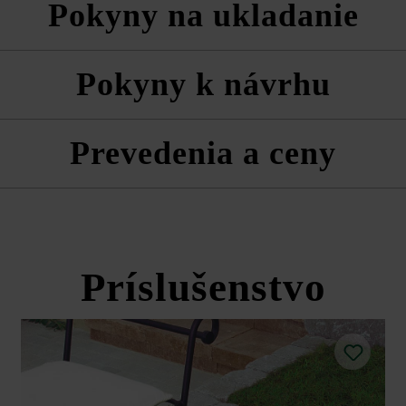
Pokyny na ukladanie
o systémom VG4 je zohľadnený podiel škár vyplývajúci z odporúčanej
a technické listy produktov v rámci sekcie Stavebné tipy/služby.
vždy zmiešane z viacerých paliet a vrstiev, aby ste získali prirodzenú
Pokyny k návrhu
ktujte smer tieňovania.
lne.
Prevedenia a ceny
Sigma VG4 kombinovaná dlažba
Príslušenstvo