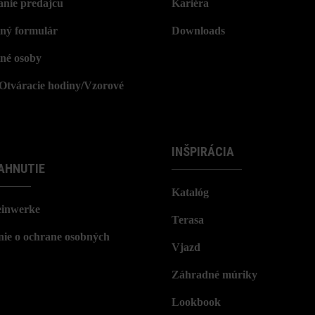
nie predajcu
Kariéra
ný formulár
Downloads
né osoby
/Otváracie hodiny/Vzorové
INŠPIRÁCIA
AHNUTIE
Katalóg
einwerke
Terasa
nie o ochrane osobných
Vjazd
Záhradné múriky
Lookbook