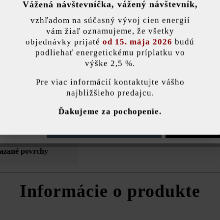
Vážená návštevníčka, vážený návštevník,
nky)
vzhľadom na súčasný vývoj cien energií
Zaťažiteľnosť:
pojaz
vám žiaľ oznamujeme, že všetky
kamió
objednávky prijaté
od 15. mája 2026
budú
podliehať energetickému príplatku vo
Účel použitia:
chodn
výške 2,5 %.
stavenie
Pre viac informácií kontaktujte vášho
Hrana:
bez f
najbližšieho predajcu.
ránka používa súbory cookie, aby vám ponúkla najlepšiu možnú funkčnosť...
V
Ďakujeme za pochopenie.
ýšená odolnosť
oči mrazu a
e nastavenia
Povoliť iba funkčné súbory cookie
Povoliť všetky 
rozmrazovacie
iazané povrchy
Informácie o produkte
ov, ktoré sa do pásov ukladajú nepravidelne. Šírka pásu je 15 cm.