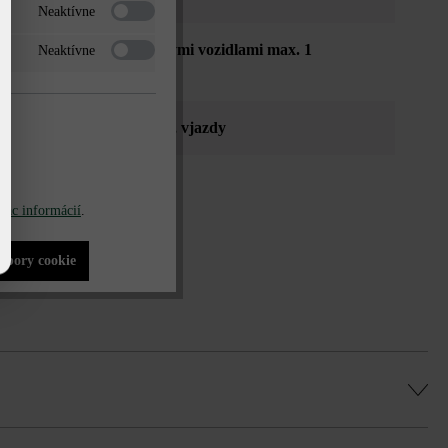
Neaktívne
dná osobnými aj nákladnými vozidlami max. 1
Neaktívne
n za týždeň
íky
, verejné priestranstvá
, vjazdy
ázy (ostré hrany)
iac informácií
.
súbory cookie