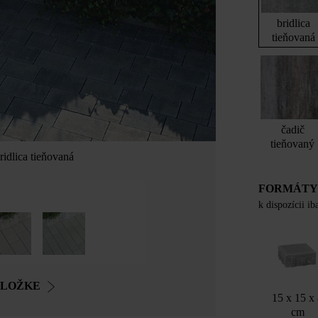
bridlica
tieňovaná
čadič
tieňovaný
idlica tieňovaná
FORMÁT
k dispozícii i
OLOŽKE
15 x 15 x
cm