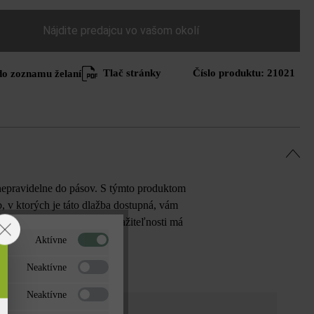
Nájdite predajcu vo vašom okolí
Tlač stránky
Číslo produktu:
21021
do zoznamu želaní
nepravidelne do pásov. S týmto produktom
, v ktorých je táto dlažba dostupná, vám
domovom. Vďaka vysokej zaťažiteľnosti má
Aktívne
Neaktívne
Neaktívne
ica tieňovaná