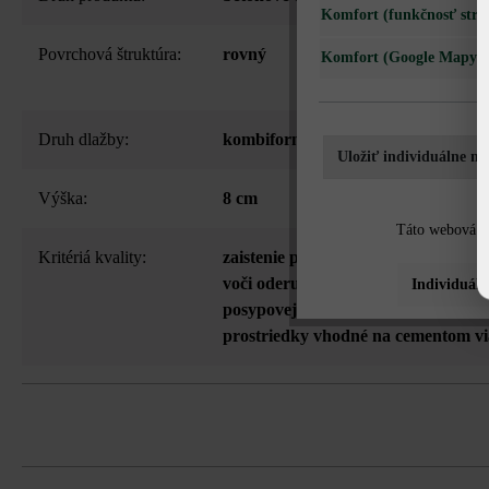
Komfort (funkčnosť strá
Povrchová štruktúra:
rovný
Komfort (Google Mapy)
Druh dlažby:
kombiformát
Uložiť individuálne na
Výška:
8 cm
Táto webová st
Kritériá kvality:
zaistenie proti posunutiu (VG4)
, zv
voči oderu
, v celej hrúbke odolný v
Individuáln
posypovej soli - možno použiť iba 
prostriedky vhodné na cementom v
Kombinovaná dlažba z 3 rôznych formát