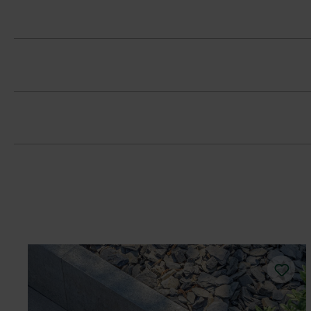
V informáciách o formáte produktov s
Dodržujte prosím pokyny na inštaláciu 
Dlažbu musíte bezpodmienečne ukladať 
koncentráciám.
Pri ukladaní štvorcových tvárnic rešpe
Tvárnice sa do pásov uložia nepravide