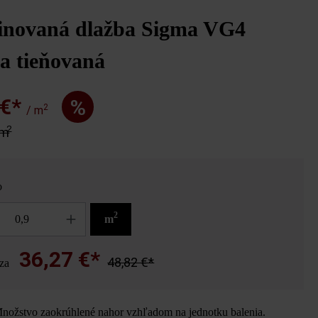
novaná dlažba Sigma VG4
ca tieňovaná
 €*
%
2
/ m
2
 m
o
2
m
36,27 €*
48,82 €*
za
ožstvo zaokrúhlené nahor vzhľadom na jednotku balenia.