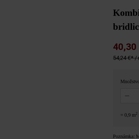
Kombi
bridli
40,30
54,24 €* /
Množstv
Množstvo
2
= 0,9 m
Poznámka: Mn