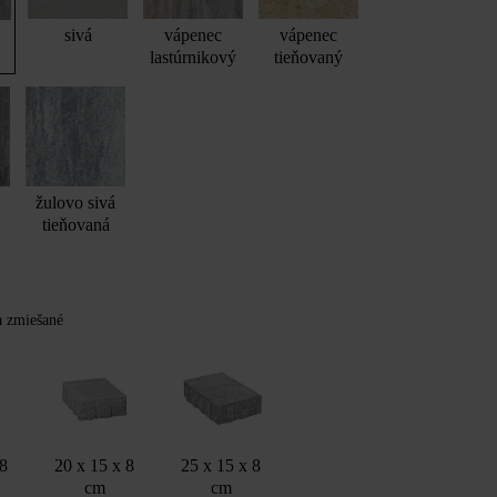
sivá
vápenec
vápenec
lastúrnikový
tieňovaný
žulovo sivá
tieňovaná
Y
ba zmiešané
 8
20 x 15 x 8
25 x 15 x 8
cm
cm