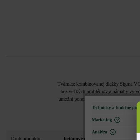
Tvárnice kombinovanej dlažby Sigma VG4 
bez veľkých problémov a námahy vytvorít
umožní ponoriť váš vjazd, príjazd ku ga
Technicky a funkčne pot
Marketing
Analýza
Druh produktu:
betónové dlažby