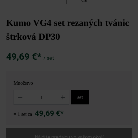
Kumo VG4 set rezaných tvánic
štrková DP30
49,69 €*
/ set
Množstvo
Množstvo
set
49,69 €*
= 1 set za
Nájdite predajcu vo vašom okolí