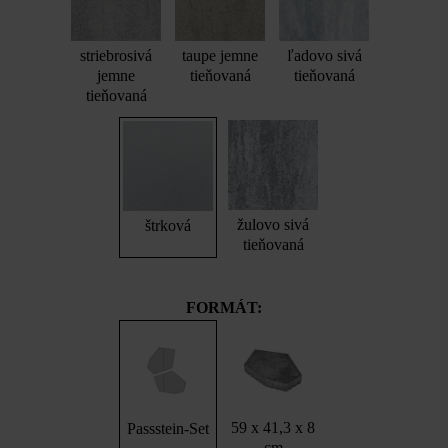
striebrosivá
taupe jemne
ľadovo sivá
jemne
tieňovaná
tieňovaná
tieňovaná
žulovo sivá
štrková
tieňovaná
FORMÁT:
59 x 41,3 x 8
Passstein-Set
cm