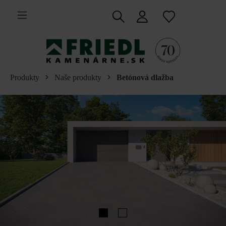
 na hlavný obsah
Produkty
Naše produkty
Betónová dlažba