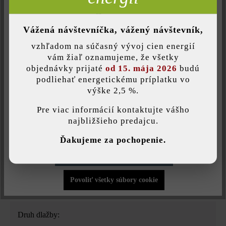
Neaktívne
Komfort (Google Mapy)
Vážená návštevníčka, vážený návštevník,
vzhľadom na súčasný vývoj cien energií
Druh produktu:
Uložiť individuálne nastavenie
vám žiaľ oznamujeme, že všetky
betónové dlažby
objednávky prijaté
od 15. mája 2026
budú
podliehať energetickému príplatku vo
Farba:
výške 2,5 %.
Táto webová stránka používa súbory cookie, aby vám ponúkla
najlepšiu možnú funkčnosť...
Viac informácií
.
štrková
Pre viac informácií kontaktujte vášho
najbližšieho predajcu.
Povrchová štruktúra:
Individuálne nastavenia
Ďakujeme za pochopenie.
rovný
Povoliť iba funkčné súbory cookie
Zaťažiteľnosť:
Povoliť všetky súbory cookie
pojazdná osobnými autami do 3,5 t
Druh dlažby: