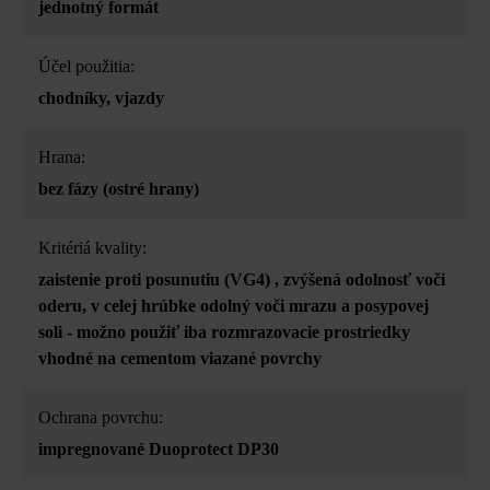
jednotný formát
Účel použitia:
chodníky
, vjazdy
Hrana:
bez fázy (ostré hrany)
Kritériá kvality:
zaistenie proti posunutiu (VG4)
, zvýšená odolnosť voči
oderu
, v celej hrúbke odolný voči mrazu a posypovej
soli - možno použiť iba rozmrazovacie prostriedky
vhodné na cementom viazané povrchy
Ochrana povrchu:
impregnované Duoprotect DP30