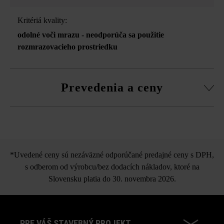
Kritériá kvality:
odolné voči mrazu - neodporúča sa použitie
rozmrazovacieho prostriedku
Prevedenia a ceny
Kusus29
*Uvedené ceny sú nezáväzné odporúčané predajné ceny s DPH,
s odberom od výrobcu/bez dodacích nákladov, ktoré na
Slovensku platia do 30. novembra 2026.
PRE VÁŠ STAVEBNÝ PROJEKT