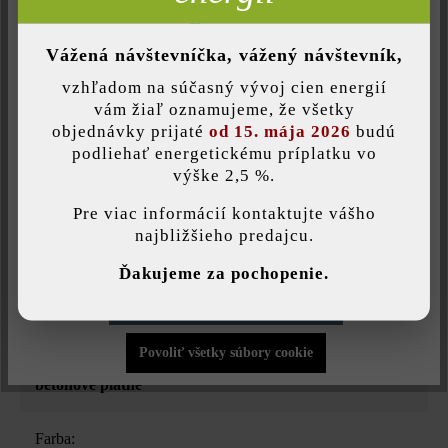
Číslo produktu:
22570
Neaktívne
Komfort (Google Mapy)
Vážená návštevníčka, vážený návštevník,
vzhľadom na súčasný vývoj cien energií
Opis produktu
Uložiť individuálne nastavenie
vám žiaľ oznamujeme, že všetky
objednávky prijaté
od 15. mája 2026
budú
podliehať energetickému príplatku vo
Polygónová betónová platňa Kusus29 dostala svoj názov z
výške 2,5 %.
Táto webová stránka používa súbory cookie, aby vám ponúkla
dobrého dôvodu: inšpiráciou pre jej tvar je Kumo VG4, povrch
najlepšiu možnú funkčnosť...
Viac informácií
.
zase získala od platne Versus. Táto kombinácia vytvára úplne
Pre viac informácií kontaktujte vášho
nový dizajn v stvárňovaní plôch. Jej nezvyčajný tvar a jemne
najbližšieho predajcu.
zvlnený povrch vyčarí na terase mimoriadne ušľachtilý vzor.
Individuálne nastavenia
Ďakujeme za pochopenie.
Povoliť iba funkčné súbory cookie
Povoliť všetky súbory cookie
Druh produktu:
betónové platne
Farba: