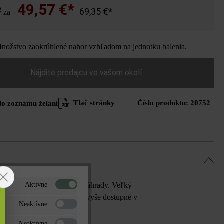
49,57 €*
2
69,35 €*
za
ožstvo zaokrúhlené nahor vzhľadom na jednotku balenia.
Nájdite predajcu vo vašom okolí
Tlač stránky
Číslo produktu:
20752
do zoznamu želaní
ektúrou a strohým štýlom záhrady. Veľký
Aktívne
ami. Platne Linea VG4 sú navyše dostupné v
Neaktívne
ých farbách zase nápadito.
Neaktívne