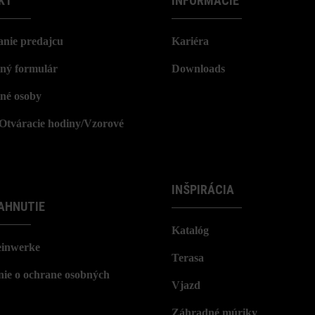
KT
INFORMÁCIE
nie predajcu
Kariéra
ný formulár
Downloads
né osoby
/Otváracie hodiny/Vzorové
INŠPIRÁCIA
AHNUTIE
Katalóg
einwerke
Terasa
nie o ochrane osobných
Vjazd
Záhradné múriky