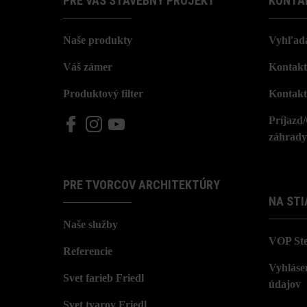
PRE VÁŠ STAVEBNÝ PROJEKT
KONTA
Naše produkty
Vyhľada
Váš zámer
Kontakt
Produktový filter
Kontakt
Príjazd
záhrady
PRE TVORCOV ARCHITEKTÚRY
NA STI
Naše služby
VOP St
Referencie
Vyhláse
Svet farieb Friedl
údajov
Svet tvarov Friedl