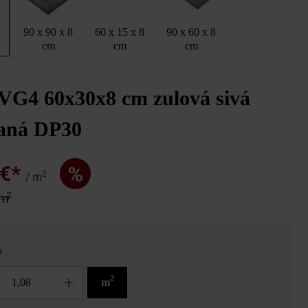
90 x 90 x 8
60 x 15 x 8
90 x 60 x 8
8
cm
cm
cm
 VG4 60x30x8 cm zulová sivá
vaná DP30
 €*
%
2
/ m
2
 m
o
2
m