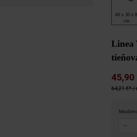
60 x 30 x 
cm
Linea
tieňo
45,90
64,21 €* /
Množstv
Množstvo