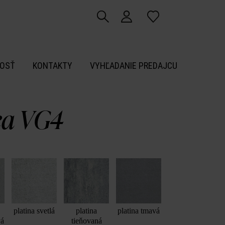
OSŤ
KONTAKTY
VYHĽADANIE PREDAJCU
ea VG4
platina svetlá
platina
platina tmavá
vá
tieňovaná