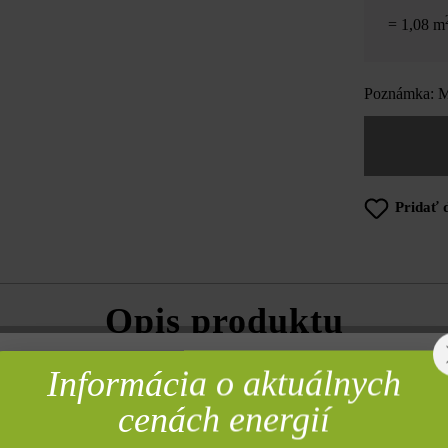
= 1,08 m
Poznámka: Mn
Pridať 
Opis produktu
imi extravagantnými formátmi harmonickú súhru medzi modernou archit
Informácia o aktuálnych
rebné
stvárnenie vjazdov, príjazdov ku garážam a priestranstiev pred budov
cenách energií
 Pri použití jednofarebného odtieňa pôsobí plocha štýlovo, pri tieňovan