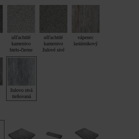
ušľachtilé
ušľachtilé
vápenec
kamenivo
kamenivo
lastúrnikový
bielo-čierne
žulové sivé
nová platňa 60 x 30 x 8 cm, žulovo sivá tieňovaná; Momento múrová t
sivá tieňovaná
žulovo sivá
tieňovaná