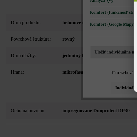
Analýza
Komfort (funkčnosť strá
Druh produktu:
betónové dlažby
Komfort (Google Mapy)
Povrchová štruktúra:
rovný
Uložiť individuálne na
Druh dlažby:
jednotný formát
Hrana:
mikrofása
Táto webová st
Individuáln
Ochrana povrchu:
impregnované Duoprotect DP30