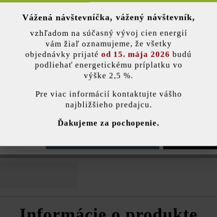
Vážená návštevníčka, vážený návštevník,
nky)
vzhľadom na súčasný vývoj cien energií
Farba:
žulov
vám žiaľ oznamujeme, že všetky
objednávky prijaté
od 15. mája 2026
budú
Zaťažiteľnosť:
pojaz
podliehať energetickému príplatku vo
výške 2,5 %.
stavenie
Účel použitia:
chodn
Pre viac informácií kontaktujte vášho
najbližšieho predajcu.
Kritériá kvality:
zaist
ránka používa súbory cookie, aby vám ponúkla najlepšiu možnú funkčnosť...
V
Ďakujeme za pochopenie.
zvýše
mrazu
e nastavenia
Povoliť iba funkčné súbory cookie
Povoliť všetky 
prost
Informácie o produkte