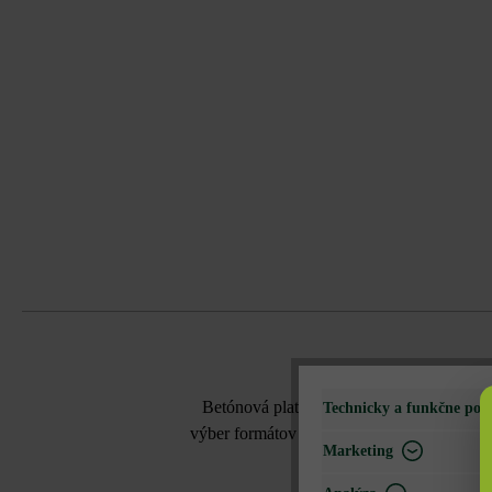
Betónová platňa Linea VG4 vytvorí svoj
Technicky a funkčne pot
výber formátov prináša mnoho možností na 
Marketing
rôznych sivých odtieňoch.