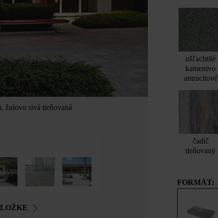
ušľachtilé
kamenivo
antracitové
, žulovo sivá tieňovaná
Linea VG4 betó
čadič
tieňovaný
FORMÁT:
OLOŽKE