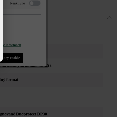
Neaktívne
iac informácií
.
súbory cookie
dná osobnými autami do 3,5 t
tný formát
gnované Duoprotect DP30