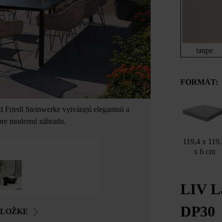
taupe
FORMÁT:
d Friedl Steinwerke vytvárajú elegantnú a
 pre modernú záhradu.
119,4 x 119
x 6 cm
LIV L
DP30
OLOŽKE