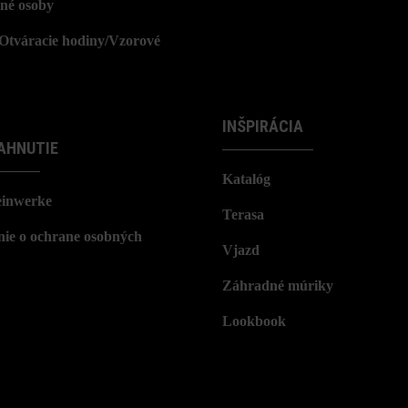
né osoby
/Otváracie hodiny/Vzorové
INŠPIRÁCIA
AHNUTIE
Katalóg
einwerke
Terasa
nie o ochrane osobných
Vjazd
Záhradné múriky
Lookbook