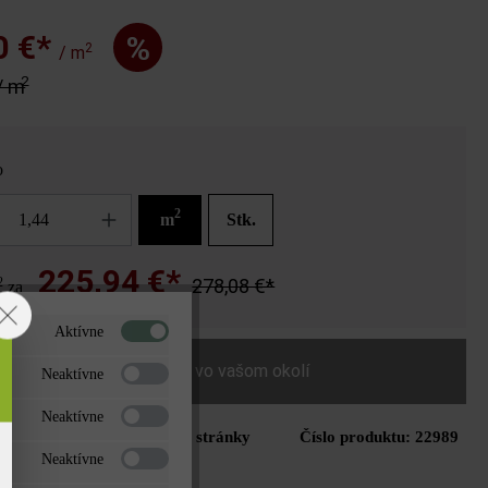
0 €*
%
2
/ m
2
/ m
o
2
m
Stk.
225,94 €*
2
278,08 €*
za
Aktívne
Nájdite predajcu vo vašom okolí
Neaktívne
Neaktívne
Tlač stránky
Číslo produktu:
22989
do zoznamu želaní
Neaktívne