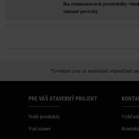
iba rozmrazovacie prostriedky vh
viazané povrchy
*Uvedené ceny sú nezáväzné odporúčané pred
PRE VÁŠ STAVEBNÝ PROJEKT
KONTA
Naše produkty
Vyhľada
Váš zámer
Kontakt