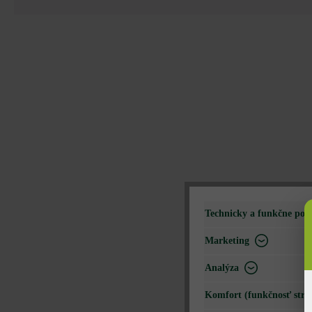
Technicky a funkčne pot
Marketing
Analýza
Komfort (funkčnosť strá