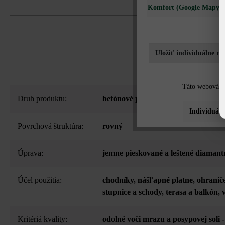
Komfort (Google Mapy)
Uložiť individuálne na
Táto webová st
Druh produktu:
betónové platne
Individuáln
Povrchová štruktúra:
rovný
Úprava:
jemne pieskované a leštené diamant
Účel použitia:
chodníky
, nášľapné platne
, ohranič
stupnice a schody
, terasa a balkón
, 
Kritériá kvality:
odolné voči mrazu a posypovej soli 