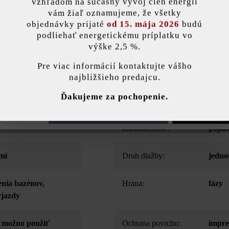
vzhľadom na súčasný vývoj cien energií
vám žiaľ oznamujeme, že všetky
objednávky prijaté
od 15. mája 2026
budú
Opis produktu
podliehať energetickému príplatku vo
výške 2,5 %.
stavenie
Pre viac informácií kontaktujte vášho
najbližšieho predajcu.
ránka používa súbory cookie, aby vám ponúkla najlepšiu možnú funkčnosť...
V
Ďakujeme za pochopenie.
Farba:
taupe
e nastavenia
Povoliť iba funkčné súbory cookie
Povoliť všetky 
Zaťažiteľnosť:
pojaz
mi
Druh dlažby:
jedno
enia bazénov
,
Hrana:
fázy
vjazdy
- možno použiť
Ochrana povrchu:
impre