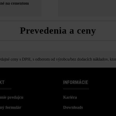
odné na cementom
Prevedenia a ceny
LIV Large
ajné ceny s DPH, s odberom od výrobcu/bez dodacích nákladov, ktor
KT
INFORMÁCIE
nie predajcu
Kariéra
ný formulár
Downloads