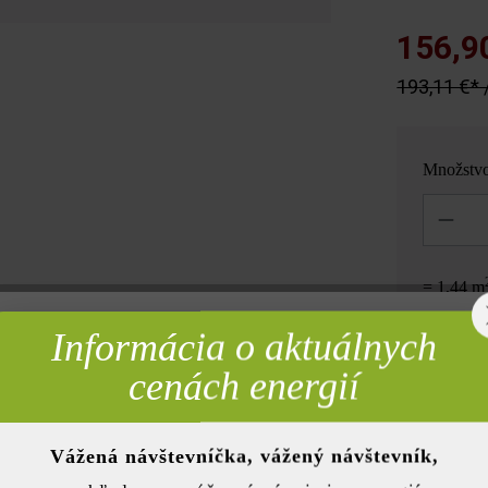
156,9
193,11 €* 
Množstv
Množstvo
= 1,44 m
Informácia o aktuálnych
rebné
cenách energií
Pridať 
Vážená návštevníčka, vážený návštevník,
nky)