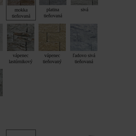
platina
sivá
mokka
tieňovaná
tieňovaná
vápenec
vápenec
ľadovo sivá
lastúrnikový
tieňovaný
tieňovaná
á