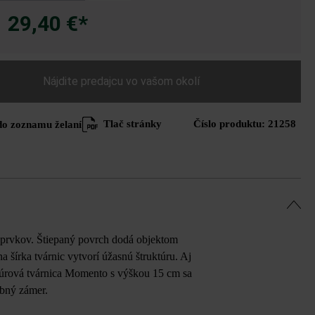
29,40 €*
a
Nájdite predajcu vo vašom okolí
Tlač stránky
Číslo produktu:
21258
do zoznamu želaní
prvkov. Štiepaný povrch dodá objektom
 šírka tvárnic vytvorí úžasnú štruktúru. Aj
 Múrová tvárnica Momento s výškou 15 cm sa
ebný zámer.