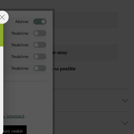
 tieňovaná
Aktívne
Neaktívne
aná
Neaktívne
, vyvýšené záhony
, záhradné steny
Neaktívne
é voči mrazu - neodporúča sa použitie
Neaktívne
azovacieho prostriedku
iac informácií
.
u Duoprotect DP30 (paralelná dodávka je
súbory cookie