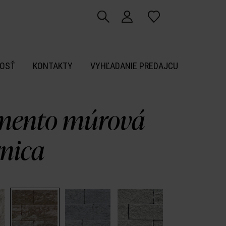
OSŤ
KONTAKTY
VYHĽADANIE PREDAJCU
ento múrová
rnica