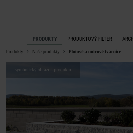
 na hlavný obsah
PRODUKTY
PRODUKTOVÝ FILTER
ARC
Produkty
Naše produkty
Plotové a múrové tvárnice
symbolický obrázok produktu