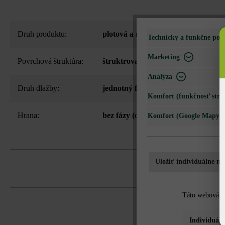
Druh produktu:
plotová a múrová tvárnica
Technicky a funkčne pot
Marketing
Povrchová štruktúra:
štruktrovaný
Analýza
Druh dlažby:
jednotný formát
Komfort (funkčnosť strá
Hrana:
bez fázy (ostré hrany)
Komfort (Google Mapy)
Uložiť individuálne na
2 pozdĺžne strany štiepané, vďaka to
Táto webová st
Na zjednodušenie čistenia odporúča s
Individuáln
možná za príplatok).