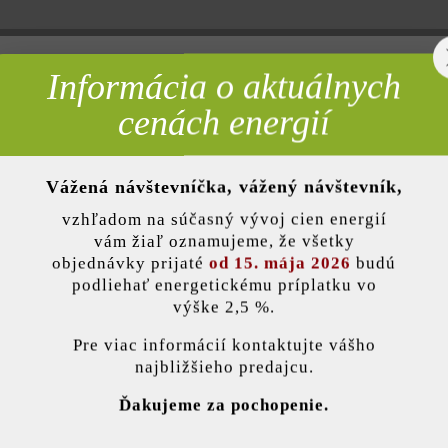
Farba:
mokka
Informácia o aktuálnych
rebné
cenách energií
Úprava:
štiep
Účel použitia:
ploty
Vážená návštevníčka, vážený návštevník,
nky)
vzhľadom na súčasný vývoj cien energií
Kritériá kvality:
odoln
vám žiaľ oznamujeme, že všetky
rozmr
objednávky prijaté
od 15. mája 2026
budú
podliehať energetickému príplatku vo
výške 2,5 %.
stavenie
Informácie o produkte
Pre viac informácií kontaktujte vášho
najbližšieho predajcu.
mu drsný lámaný vzhľad bočných plôch
ránka používa súbory cookie, aby vám ponúkla najlepšiu možnú funkčnosť...
V
Pokyny na ukladanie
Ďakujeme za pochopenie.
poločnosť Friedl Steinwerke dodatočnú impregnáciu pomocou prípravk
e nastavenia
Povoliť iba funkčné súbory cookie
Povoliť všetky 