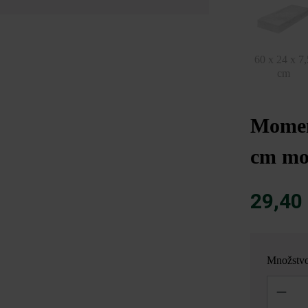
60 x 24 x 7,
cm
Momen
cm mo
29,40
Množstv
Množstvo