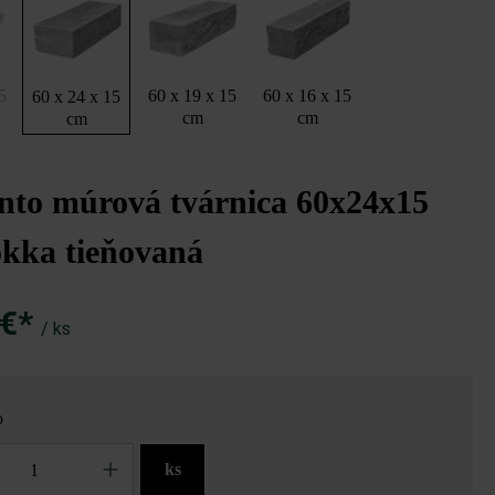
5
60 x 19 x 15
60 x 16 x 15
60 x 24 x 15
cm
cm
cm
to múrová tvárnica 60x24x15
kka tieňovaná
 €*
/ ks
o
ks