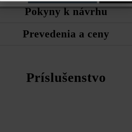
 vždy zmiešane z viacerých paliet a vrstiev, aby ste získali prirodzen
Pokyny k návrhu
a technické listy produktov v rámci sekcie Stavebné tipy/služby.
vaní odporúčame na redukovanie tvorby výkvetov ako spojivo produkty 
z nej
Prevedenia a ceny
taticky nezaťažené múriky, ako sú vyvýšené záhony, studne, kvetináč
anie plotových polí.
5 cm sa dá použiť aj ako obruba a krycia platňa.
Momento múrová tvárnica
Príslušenstvo