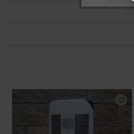
Tvárnice musíte bezpodmienečne ukladať
Dodržujte prosím pokyny na inštaláciu 
farebným koncentráciám.
Pri lepení, ukladaní na maltu a škáro
na spracovanie s maltovou škárou a be
Šírka múru 16 cm (MB16) sa hodí na s
nenosných stien, napríklad na vymurov
Múrová tvárnica Momento 60 × 24 × 7,