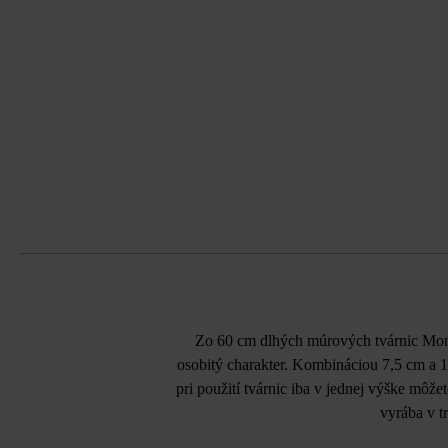
Zo 60 cm dlhých múrových tvárnic Mom
osobitý charakter. Kombináciou 7,5 cm a 15
pri použití tvárnic iba v jednej výške mô
vyrába v t