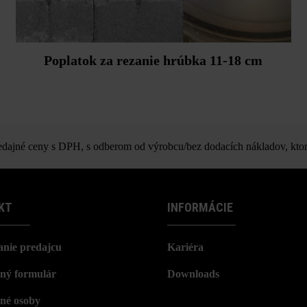
Poplatok za rezanie hrúbka 11-18 cm
ajné ceny s DPH, s odberom od výrobcu/bez dodacích nákladov, ktor
KT
INFORMÁCIE
nie predajcu
Kariéra
ný formulár
Downloads
né osoby