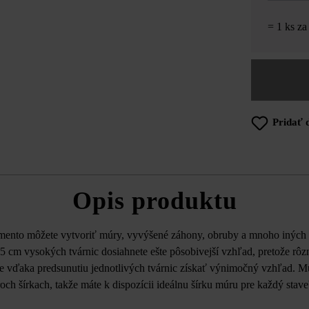
= 1 ks z
Pridať 
Opis produktu
ento môžete vytvoriť múry, vyvýšené záhony, obruby a mnoho iných 
 cm vysokých tvárnic dosiahnete ešte pôsobivejší vzhľad, pretože rôzna
žete vďaka predsunutiu jednotlivých tvárnic získať výnimočný vzhľad.
roch šírkach, takže máte k dispozícii ideálnu šírku múru pre každý stav