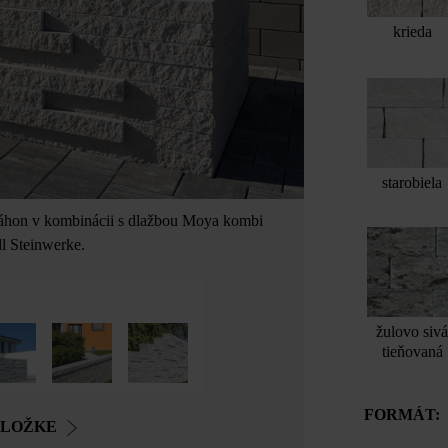
krieda
starobiela
áhon v kombinácii s dlažbou Moya kombi
dl Steinwerke.
žulovo siv
tieňovaná
FORMÁT:
OLOŽKE