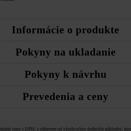
Informácie o produkte
álnu tvárnicu, rezané tvárnice a kryciu platňu
Pokyny na ukladanie
nu tvárnicu Standard cca 9,9 l.
poločnosť Friedl Steinwerke dodatočnú impregnáciu pomocou prípravk
 vždy zmiešane z viacerých paliet a vrstiev, aby ste získali prirodzen
Pokyny k návrhu
a technické listy produktov v rámci sekcie Stavebné tipy/služby.
zom musíte rešpektovať triedu betónu odporúčanú pre plniaci betón.
ako pohľadové strany
Prevedenia a ceny
dnoty sa tvárnice režú na menšie veľkosti. Skrátia sa o šírku rezu. Ten
Nuavo XL Zaun
ajné ceny s DPH, s odberom od výrobcu/bez dodacích nákladov, ktor