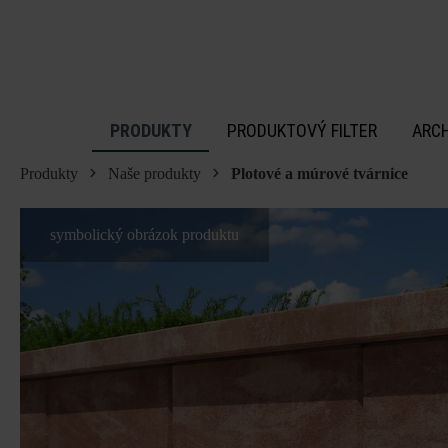
 na hlavný obsah
PRODUKTY
PRODUKTOVÝ FILTER
ARC
Produkty
Naše produkty
Plotové a múrové tvárnice
symbolický obrázok produktu