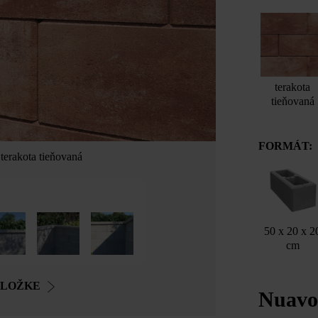
terakota
tieňovaná
FORMÁT:
terakota tieňovaná
50 x 20 x 2
cm
OLOŽKE
Nuavo 