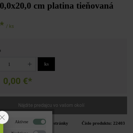
0,0x20,0 cm platina tieňovaná
€*
/ ks
o
ks
0,00 €*
a
Nájdite predajcu vo vašom okolí
Aktívne
Tlač stránky
Číslo produktu:
22403
do zoznamu želaní