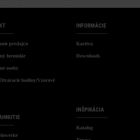
KT
INFORMÁCIE
nie predajcu
Kariéra
ný formulár
Downloads
né osoby
/Otváracie hodiny/Vzorové
INŠPIRÁCIA
AHNUTIE
Katalóg
einwerke
Terasa