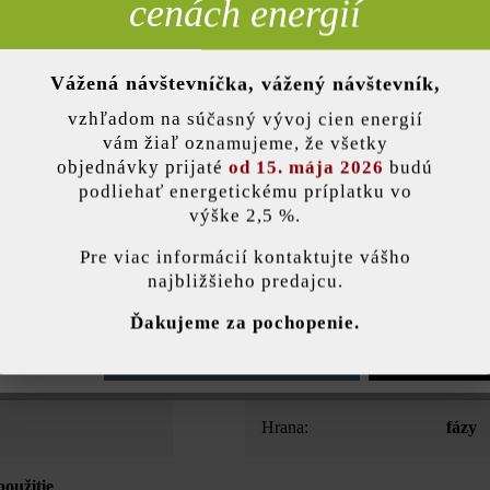
cenách energií
Opis produktu
Vážená návštevníčka, vážený návštevník,
nky)
vzhľadom na súčasný vývoj cien energií
vám žiaľ oznamujeme, že všetky
lungsstein konzipiert. Mit seinen Maßen 50 x 20 x 20 cm können auch 
objednávky prijaté
od 15. mája 2026
budú
-, Halb- und Zweidrittel-Passsteine sowie eine Abdeckplatte kompletti
podliehať energetickému príplatku vo
nsch und gegen Aufpreis die Auslässe für die Gegensprechanlage und
výške 2,5 %.
stavenie
Pre viac informácií kontaktujte vášho
najbližšieho predajcu.
ránka používa súbory cookie, aby vám ponúkla najlepšiu možnú funkčnosť...
V
Farba:
plati
Ďakujeme za pochopenie.
e nastavenia
Povoliť iba funkčné súbory cookie
Povoliť všetky 
Druh dlažby:
jedno
Hrana:
fázy
použitie