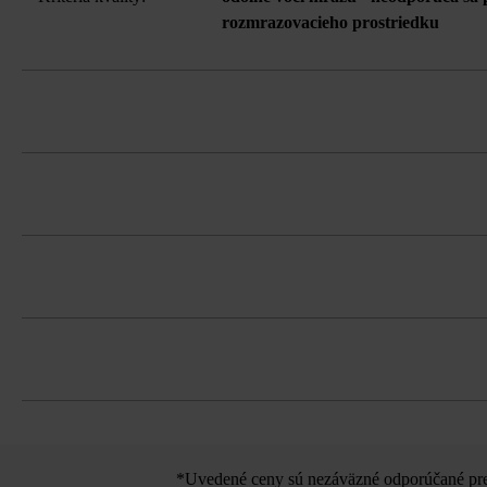
rozmrazovacieho prostriedku
Stavebnicový systém obsahujúci univerz
Spotreba plniaceho betónu na univerzál
Na zjednodušenie čistenia odporúča s
Tvárnice musíte bezpodmienečne ukladať
možná za príplatok).
farebným koncentráciám.
Dodržujte prosím pokyny na inštaláciu 
Na eliminovanie škôd spôsobených mra
všetky bočné plochy sa môžu použiť 
Na dosiahnutie čo najlepšej farebnej je
sa mal rozdeliť na ďalšie škáry v rade.
*Uvedené ceny sú nezáväzné odporúčané pred