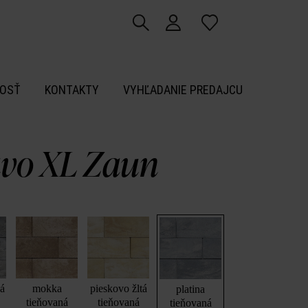
OSŤ
KONTAKTY
VYHĽADANIE PREDAJCU
vo XL Zaun
vá
mokka
pieskovo žltá
platina
tieňovaná
tieňovaná
tieňovaná