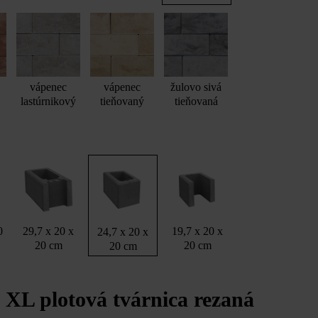
vápenec
vápenec
žulovo sivá
lastúrnikový
tieňovaný
tieňovaná
0
29,7 x 20 x
19,7 x 20 x
24,7 x 20 x
20 cm
20 cm
20 cm
XL plotová tvárnica rezaná