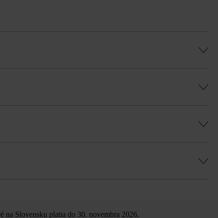
u Duoprotect DP30 (paralelná dodávka je
ú, rovnomernú hru farieb a vyhli sa
to rozdiel oproti univerzálnym tvárniciam by
é na Slovensku platia do 30. novembra 2026.