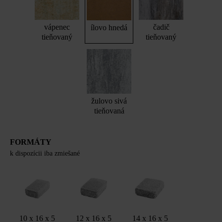
vápenec
čadič
ílovo hnedá
tieňovaný
tieňovaný
žulovo sivá
tieňovaná
FORMÁTY
k dispozícii iba zmiešané
10 x 16 x 5
12 x 16 x 5
14 x 16 x 5