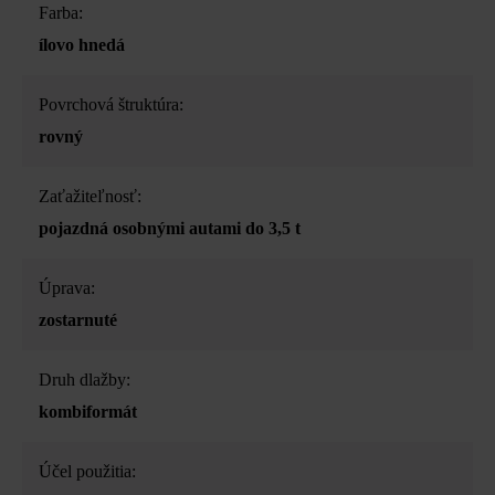
Farba:
ílovo hnedá
Povrchová štruktúra:
rovný
Zaťažiteľnosť:
pojazdná osobnými autami do 3,5 t
Úprava:
zostarnuté
Druh dlažby:
kombiformát
Účel použitia: