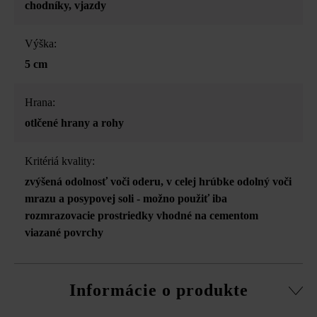
chodníky
, vjazdy
Výška:
5 cm
Hrana:
otlčené hrany a rohy
Kritériá kvality:
zvýšená odolnosť voči oderu
, v celej hrúbke odolný voči
mrazu a posypovej soli - možno použiť iba
rozmrazovacie prostriedky vhodné na cementom
viazané povrchy
Informácie o produkte