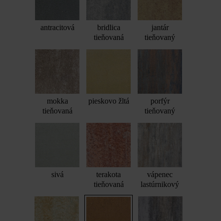
antracitová
bridlica
jantár
tieňovaná
tieňovaný
mokka
pieskovo žltá
porfýr
tieňovaná
tieňovaný
sivá
terakota
vápenec
tieňovaná
lastúrnikový