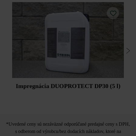
Výškové rozdiely vyrovnajte okamžite poklepaním
Steinwerke dodatočnú impregnáciu pomocou prípravku
pomocou nefarbiaceho plastového kladiva.
Duoprotect DP30 (paralelná dodávka je možná za
príplatok).
Dodržujte prosím pokyny na inštaláciu a technické listy
produktov v rámci sekcie Stavebné tipy/služby.
Impregnácia DUOPROTECT DP30 (5 l)
*Uvedené ceny sú nezáväzné odporúčané predajné ceny s DPH,
s odberom od výrobcu/bez dodacích nákladov, ktoré na