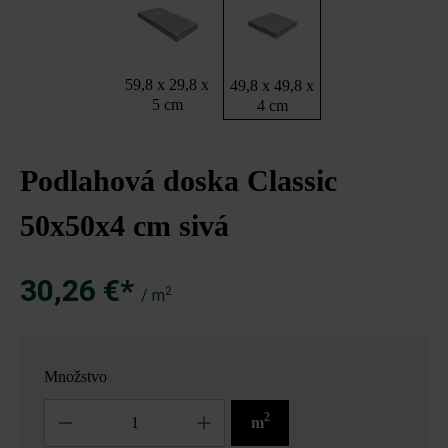
59,8 x 29,8 x
49,8 x 49,8 x
5 cm
4 cm
Podlahová doska Classic
50x50x4 cm sivá
30,26 €*
2
/ m
Množstvo
Množstvo
2
m