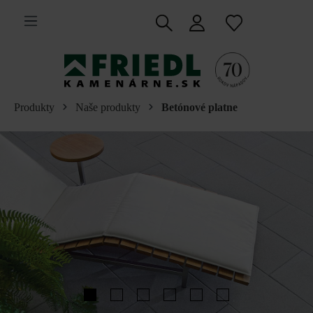
 na hlavný obsah
Produkty
Naše produkty
Betónové platne