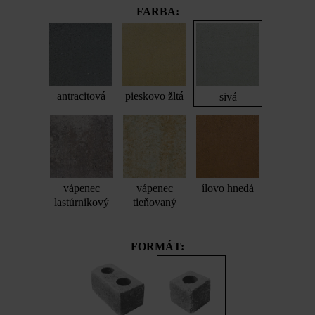
FARBA:
antracitová
pieskovo žltá
sivá
vápenec
vápenec
ílovo hnedá
lastúrnikový
tieňovaný
FORMÁT: