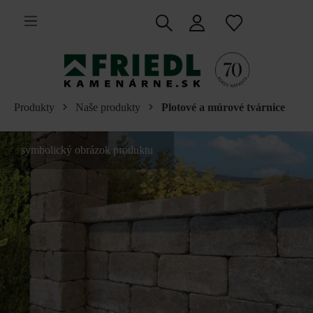
 na hlavný obsah
Produkty
Naše produkty
Plotové a múrové tvárnice
symbolický obrázok produktu