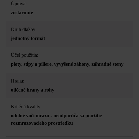
Úprava:
zostarnuté
Druh dlažby:
jednotný formát
Účel použitia:
ploty
, stĺpy a piliere
, vyvýšené záhony
, záhradné steny
Hrana:
otlčené hrany a rohy
Kritériá kvality:
odolné voči mrazu - neodporúča sa použitie
rozmrazovacieho prostriedku