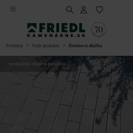
 na hlavný obsah
Produkty
Naše produkty
Betónová dlažba
symbolický obrázok produktu