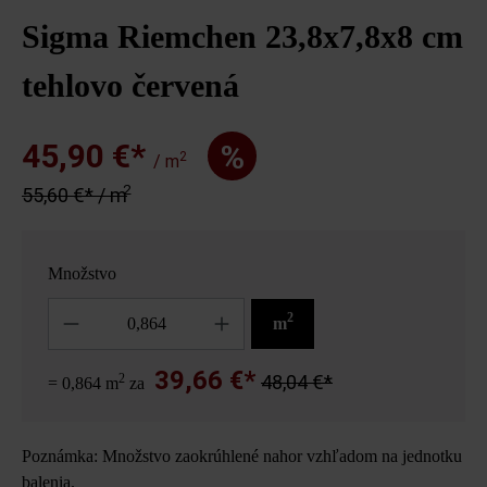
Sigma Riemchen 23,8x7,8x8 cm
tehlovo červená
45,90 €*
%
2
/ m
2
55,60 €* / m
Množstvo
Množstvo
2
m
39,66 €*
2
48,04 €*
= 0,864 m
za
Poznámka: Množstvo zaokrúhlené nahor vzhľadom na jednotku
balenia.