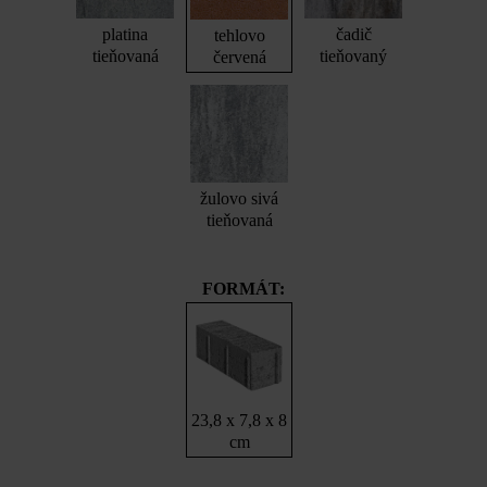
platina
čadič
tehlovo
tieňovaná
tieňovaný
červená
žulovo sivá
tieňovaná
FORMÁT:
23,8 x 7,8 x 8
cm