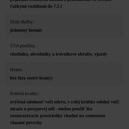
ťažkými vozidlami do 7,5 t
Druh dlažby:
jednotný formát
Účel použitia:
chodníky
, obrubníky a trávnikové obruby
, vjazdy
Hrana:
bez fázy (ostré hrany)
Kritériá kvality:
zvýšená odolnosť voči oderu
, v celej hrúbke odolný voči
mrazu a posypovej soli - možno použiť iba
rozmrazovacie prostriedky vhodné na cementom
viazané povrchy