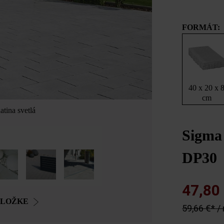
FORMÁT:
40 x 20 x 
cm
tina svetlá
Sigma 
DP30
47,80
OLOŽKE
59,66 €* /