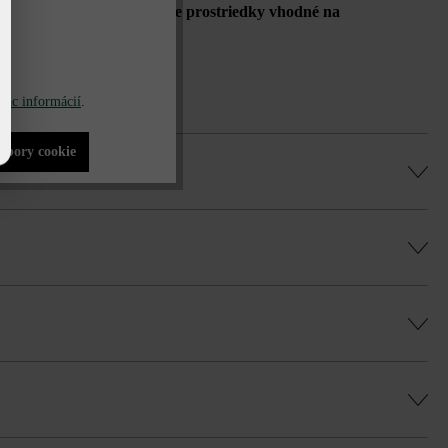
 použiť iba rozmrazovacie prostriedky vhodné na
tom viazané povrchy
iac informácií
.
súbory cookie
 minimálnej šírky škár 5 mm.
, rovnomernú hru farieb a vyhli sa farebným
ej podložky na dosky.
e vhodný aj pre rôzne dĺžky tvárnic.