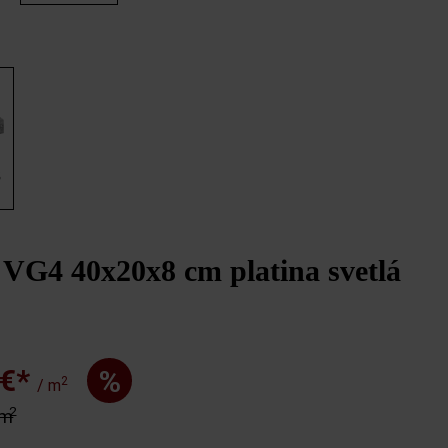
8
VG4 40x20x8 cm platina svetlá
 €*
%
2
/ m
2
 m