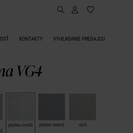
OSŤ
KONTAKTY
VYHĽADANIE PREDAJCU
ma VG4
platina tmavá
sivá
platina svetlá
vá