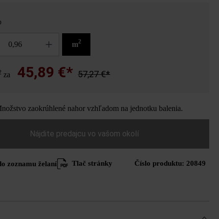
o
2
m
45,89 €*
2
57,27 €*
za
ožstvo zaokrúhlené nahor vzhľadom na jednotku balenia.
Nájdite predajcu vo vašom okolí
Tlač stránky
Číslo produktu:
20849
do zoznamu želaní