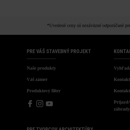
*Uvedené ceny sú nezáväzné odporúčané pred
PRE VÁŠ STAVEBNÝ PROJEKT
KONTA
Naše produkty
Vyhľada
Váš zámer
Kontakt
Produktový filter
Kontakt
Príjazd
záhrady
PRE TVORCOV ARCHITEKTÚRY