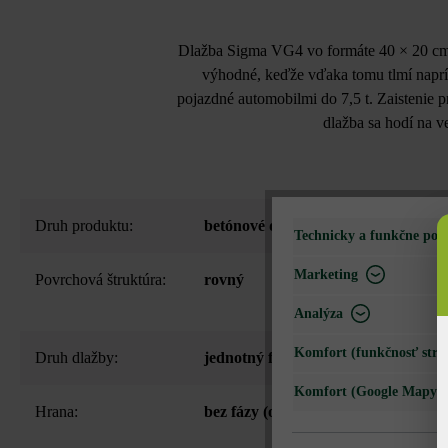
Dlažba Sigma VG4 vo formáte 40 × 20 cm pr
výhodné, keďže vďaka tomu tlmí naprík
pojazdné automobilmi do 7,5 t. Zaistenie p
dlažba sa hodí na v
Druh produktu:
betónové dlažby
Technicky a funkčne pot
Marketing
Povrchová štruktúra:
rovný
Analýza
Komfort (funkčnosť strá
Druh dlažby:
jednotný formát
Komfort (Google Mapy)
Hrana:
bez fázy (ostré hrany)