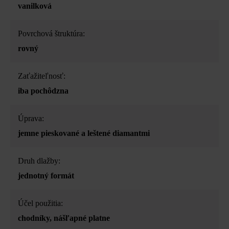
vanilková
Povrchová štruktúra:
rovný
Zaťažiteľnosť:
iba pochôdzna
Úprava:
jemne pieskované a leštené diamantmi
Druh dlažby:
jednotný formát
Účel použitia:
chodníky
, nášľapné platne