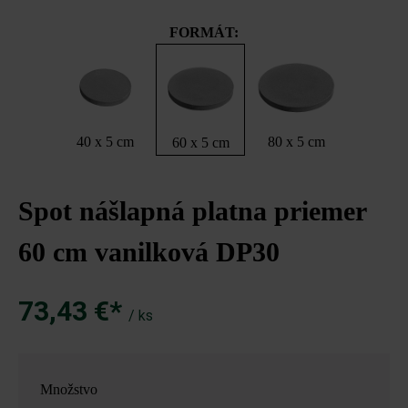
FORMÁT:
40 x 5 cm
80 x 5 cm
60 x 5 cm
Spot nášlapná platna priemer
60 cm vanilková DP30
73,43 €*
/ ks
Množstvo