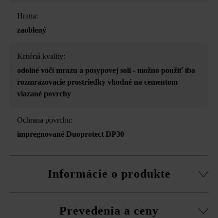
Hrana:
zaoblený
Kritériá kvality:
odolné voči mrazu a posypovej soli - možno použiť iba
rozmrazovacie prostriedky vhodné na cementom
viazané povrchy
Ochrana povrchu:
impregnované Duoprotect DP30
Informácie o produkte
z vysokoodolného betónu
Prevedenia a ceny
Vysokoodolný betón je živý prírodný produkt. Malé