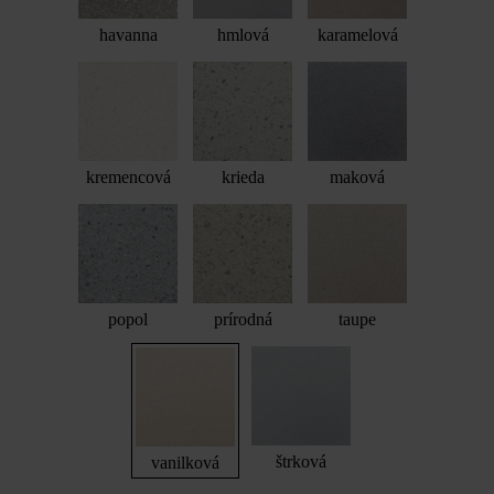
havanna
hmlová
karamelová
kremencová
krieda
maková
popol
prírodná
taupe
štrková
vanilková