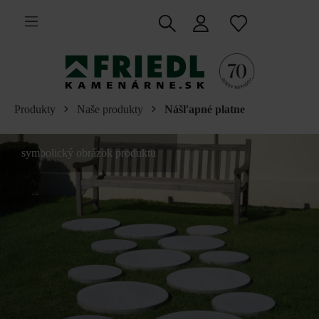
 na hlavný obsah
Produkty
Naše produkty
Nášľapné platne
symbolický obrázok produktu