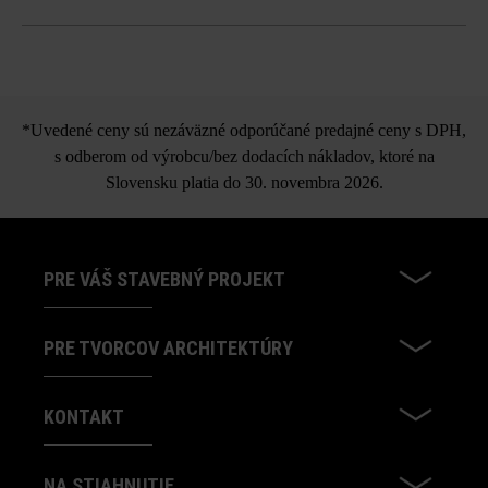
vzduchové póry sa nedajú vylúčiť a patria rovnako ako
tieňovania farieb, fľakaté vzory atď. k prirodzeným
Spot nášľapná platňa
a individuálnym vlastnostiam produktu. Preto sa
nepovažujú za dôvod na reklamáciu.
*Uvedené ceny sú nezáväzné odporúčané predajné ceny s DPH,
možnosť samostatnej dodávky všetkých formátov
s odberom od výrobcu/bez dodacích nákladov, ktoré na
Pri používaní rôznych formátov môžu z výrobno-
Slovensku platia do 30. novembra 2026.
technických dôvodov vznikať farebné rozdiely.
PRE VÁŠ STAVEBNÝ PROJEKT
PRE TVORCOV ARCHITEKTÚRY
KONTAKT
NA STIAHNUTIE