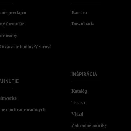
nie predajcu
Kariéra
ný formulár
Downloads
né osoby
/Otváracie hodiny/Vzorové
INŠPIRÁCIA
AHNUTIE
Katalóg
einwerke
Terasa
nie o ochrane osobných
Vjazd
Záhradné múriky