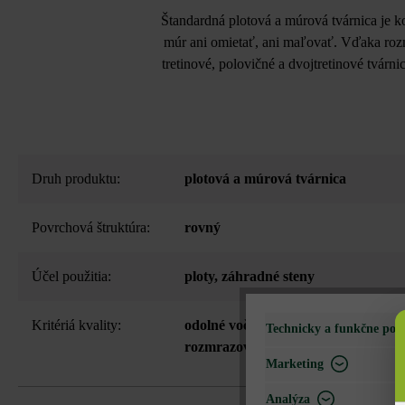
Štandardná plotová a múrová tvárnica je k
múr ani omietať, ani maľovať. Vďaka rozm
tretinové, polovičné a dvojtretinové tvárn
Druh produktu:
plotová a múrová tvárnica
Povrchová štruktúra:
rovný
Účel použitia:
ploty
, záhradné steny
Kritériá kvality:
odolné voči mrazu - neodporúča sa 
Technicky a funkčne pot
rozmrazovacieho prostriedku
Marketing
Analýza