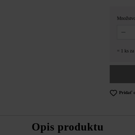
Množstv
Množstvo
= 1 ks z
Pridať 
Opis produktu