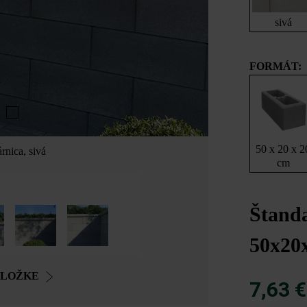
sivá
FORMÁT:
50 x 20 x 2
rnica, sivá
cm
Štanda
50x20
OLOŽKE
7,63 