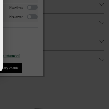
Neaktívne
Neaktívne
iac informácií
.
súbory cookie
ca