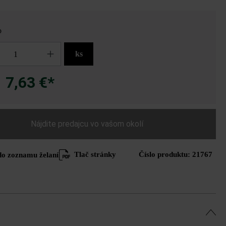
o
ks
7,63 €*
a
Nájdite predajcu vo vašom okolí
Tlač stránky
Číslo produktu:
21767
do zoznamu želaní