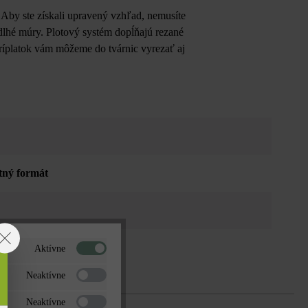
 Aby ste získali upravený vzhľad, nemusíte
dlhé múry. Plotový systém dopĺňajú rezané
 príplatok vám môžeme do tvárnic vyrezať aj
tný formát
Aktívne
Neaktívne
Neaktívne