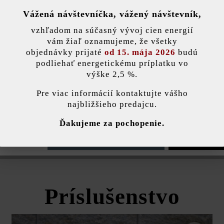
Informácie o produkte
Vážená návštevníčka, vážený návštevník,
nky)
vzhľadom na súčasný vývoj cien energií
álnu tvárnicu, rezané tvárnice a kryciu platňu
vám žiaľ oznamujeme, že všetky
Pokyny na ukladanie
a technické listy produktov v rámci sekcie Stavebné tipy/služby.
objednávky prijaté
od 15. mája 2026
budú
podliehať energetickému príplatku vo
zom musíte rešpektovať triedu betónu odporúčanú pre plniaci betón.
výške 2,5 %.
Pokyny k návrhu
stavenie
Pre viac informácií kontaktujte vášho
najbližšieho predajcu.
ako pohľadové strany
ránka používa súbory cookie, aby vám ponúkla najlepšiu možnú funkčnosť...
V
Prevedenia a ceny
Ďakujeme za pochopenie.
e nastavenia
Povoliť iba funkčné súbory cookie
Povoliť všetky 
tandardná plotová a múrová tvárni
Príslušenstvo