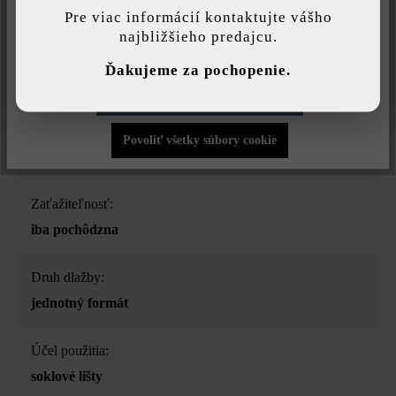
najlepšiu možnú funkčnosť...
Viac informácií
.
soklové lišty
Pre viac informácií kontaktujte vášho
najbližšieho predajcu.
Individuálne nastavenia
Farba:
Ďakujeme za pochopenie.
štrková tieňovaná
Povoliť iba funkčné súbory cookie
Povrchová štruktúra:
Povoliť všetky súbory cookie
štruktrovaný
Zaťažiteľnosť:
iba pochôdzna
Druh dlažby:
jednotný formát
Účel použitia:
soklové lišty