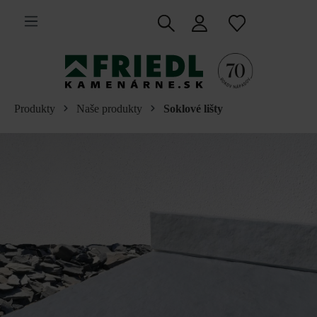
 na hlavný obsah
Produkty
Naše produkty
Soklové lišty