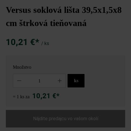
Versus soklová lišta 39,5x1,5x8
cm štrková tieňovaná
10,21 €*
/ ks
Množstvo
Množstvo
ks
10,21 €*
= 1 ks za
Nájdite predajcu vo vašom okolí