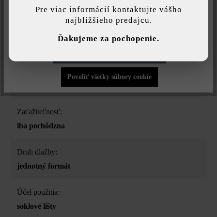
najlepšiu možnú funkčnosť...
Viac informácií
.
soklové lišty
Pre viac informácií kontaktujte vášho
najbližšieho predajcu.
Individuálne nastavenia
Farba:
Ďakujeme za pochopenie.
taupe tieňovaná
Povoliť iba funkčné súbory cookie
Povrchová štruktúra:
Povoliť všetky súbory cookie
štruktrovaný
Zaťažiteľnosť:
iba pochôdzna
Druh dlažby:
jednotný formát
Účel použitia:
soklové lišty