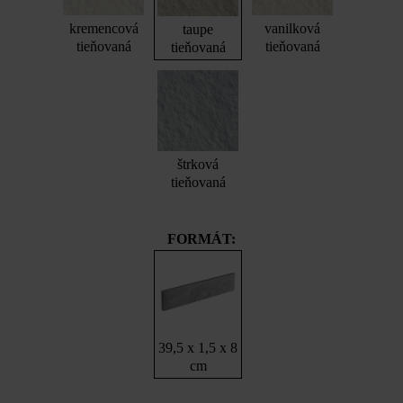
kremencová
vanilková
taupe
tieňovaná
tieňovaná
tieňovaná
štrková
tieňovaná
FORMÁT:
39,5 x 1,5 x 8
cm