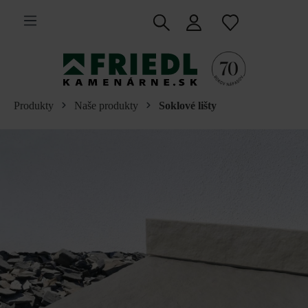
 na hlavný obsah
Produkty
Naše produkty
Soklové lišty