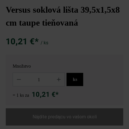
Versus soklová lišta 39,5x1,5x8
cm taupe tieňovaná
10,21 €*
/ ks
Množstvo
Množstvo
ks
10,21 €*
= 1 ks za
Nájdite predajcu vo vašom okolí