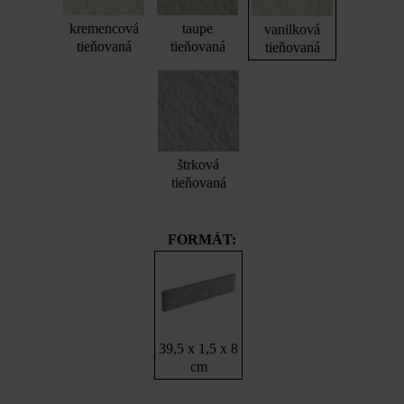
kremencová
taupe
vanilková
tieňovaná
tieňovaná
tieňovaná
štrková
tieňovaná
FORMÁT:
39,5 x 1,5 x 8
cm