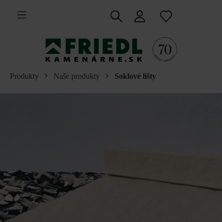
 na hlavný obsah
Produkty
Naše produkty
Soklové lišty