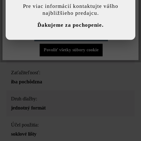
najlepšiu možnú funkčnosť...
Viac informácií
.
soklové lišty
Pre viac informácií kontaktujte vášho
najbližšieho predajcu.
Individuálne nastavenia
Farba:
Ďakujeme za pochopenie.
vanilková tieňovaná
Povoliť iba funkčné súbory cookie
Povrchová štruktúra:
Povoliť všetky súbory cookie
štruktrovaný
Zaťažiteľnosť:
iba pochôdzna
Druh dlažby:
jednotný formát
Účel použitia:
soklové lišty