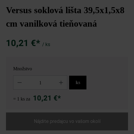
Versus soklová lišta 39,5x1,5x8
cm vanilková tieňovaná
10,21 €*
/ ks
Množstvo
Množstvo
ks
10,21 €*
= 1 ks za
Nájdite predajcu vo vašom okolí