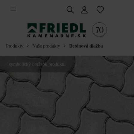
 na hlavný obsah
Produkty
Naše produkty
Betónová dlažba
symbolický obrázok produktu