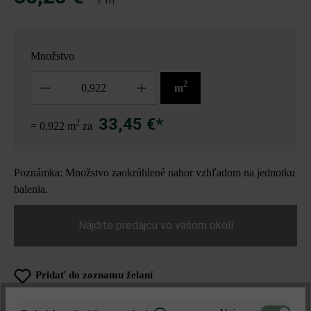
Množstvo
Množstvo
2
m
33,45 €*
2
= 0,922 m
za
Poznámka: Množstvo zaokrúhlené nahor vzhľadom na jednotku
balenia.
Nájdite predajcu vo vašom okolí
Pridať do zoznamu želaní
Tlač stránky