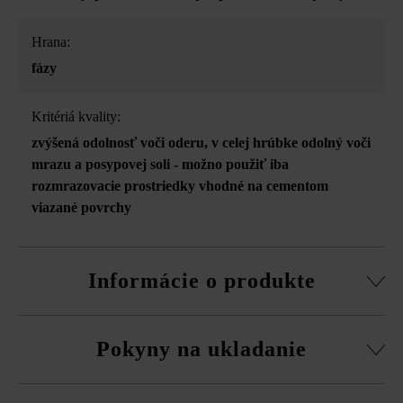
Hrana:
fázy
Kritériá kvality:
zvýšená odolnosť voči oderu
, v celej hrúbke odolný voči
mrazu a posypovej soli - možno použiť iba
rozmrazovacie prostriedky vhodné na cementom
viazané povrchy
Informácie o produkte
možnosť strojového ukladania na polovičnú väzbu
Pokyny na ukladanie
Dodržujte prosím pokyny na inštaláciu a technické listy
produktov v rámci sekcie Stavebné tipy/služby.
Dlažbu musíte bezpodmienečne ukladať vždy zmiešane