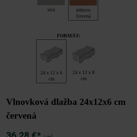
sivá
tehlovo
červená
FORMÁT:
24 x 12 x 8
24 x 12 x 6
cm
cm
Vlnovková dlažba 24x12x6 cm
červená
36,28 €*
2
/ m