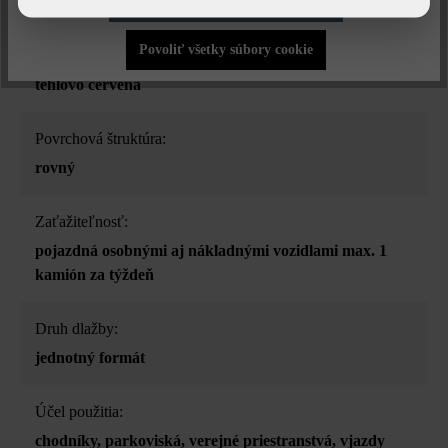
betónové dlažby
Povoliť iba funkčné súbory cookie
Povoliť všetky súbory cookie
Farba:
tehlovo červená
Povrchová štruktúra:
rovný
Zaťažiteľnosť:
pojazdná osobnými aj nákladnými vozidlami max. 1
kamión za týždeň
Druh dlažby:
jednotný formát
Účel použitia:
chodníky
, parkoviská
, verejné priestranstvá
, vjazdy