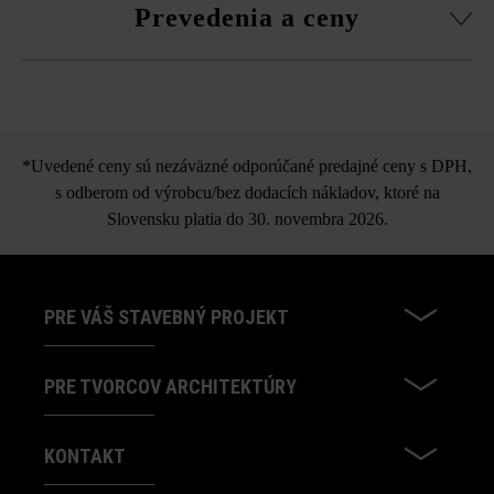
Prevedenia a ceny
z viacerých paliet a vrstiev, aby ste získali prirodzenú,
rovnomernú hru farieb a vyhli sa farebným koncentráciám.
Vlnovková dlažba
*Uvedené ceny sú nezáväzné odporúčané predajné ceny s DPH,
s odberom od výrobcu/bez dodacích nákladov, ktoré na
Slovensku platia do 30. novembra 2026.
PRE VÁŠ STAVEBNÝ PROJEKT
PRE TVORCOV ARCHITEKTÚRY
KONTAKT