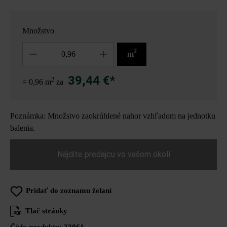
Množstvo
Množstvo
2
m
39,44 €*
2
= 0,96 m
za
Poznámka: Množstvo zaokrúhlené nahor vzhľadom na jednotku
balenia.
Nájdite predajcu vo vašom okolí
Pridať do zoznamu želaní
Tlač stránky