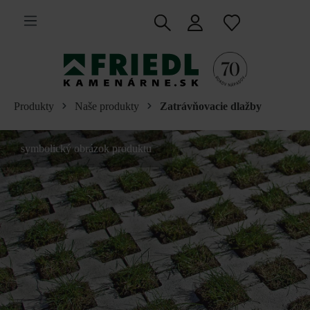
 na hlavný obsah
Produkty
Naše produkty
Zatrávňovacie dlažby
symbolický obrázok produktu