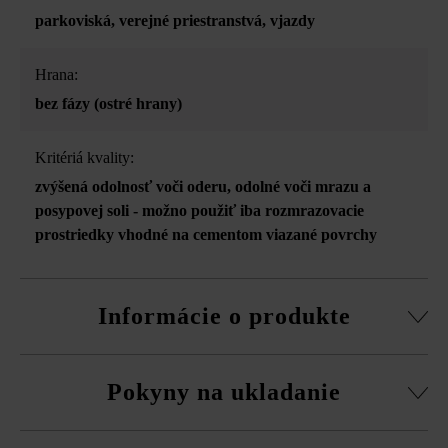
parkoviská
, verejné priestranstvá
, vjazdy
Hrana:
bez fázy (ostré hrany)
Kritériá kvality:
zvýšená odolnosť voči oderu
, odolné voči mrazu a
posypovej soli - možno použiť iba rozmrazovacie
prostriedky vhodné na cementom viazané povrchy
Informácie o produkte
možnosť strojového ukladania
Pokyny na ukladanie
Dodržujte prosím pokyny na inštaláciu a technické listy
produktov v rámci sekcie Stavebné tipy/služby.
Platne musíte bezpodmienečne ukladať vždy zmiešane