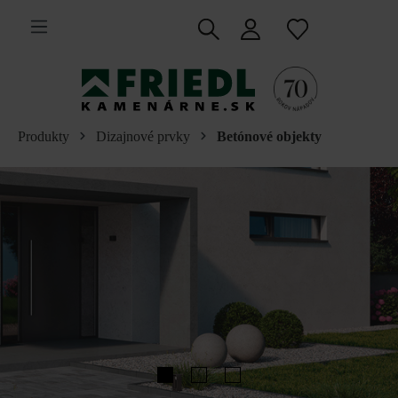
 na hlavný obsah
Produkty
Dizajnové prvky
Betónové objekty