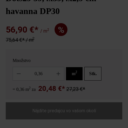
havanna DP30
56,90 €*
%
2
/ m
2
75,64 €* / m
Množstvo
Množstvo
2
m
Stk.
20,48 €*
2
27,23 €*
= 0,36 m
za
Nájdite predajcu vo vašom okolí