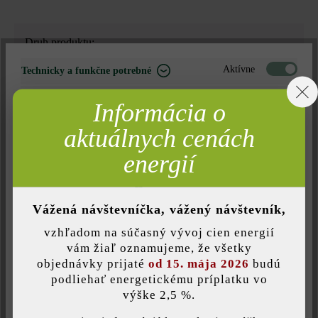
Druh produktu:
betónové platne
Aktívne
Technicky a funkčne potrebné
Neaktívne
Marketing
Farba:
Informácia o
havanna
Neaktívne
Analýza
aktuálnych cenách
Neaktívne
Komfort (funkčnosť stránky)
energií
Povrchová štruktúra:
rovný
Neaktívne
Komfort (Google Mapy)
Vážená návštevníčka, vážený návštevník,
Zaťažiteľnosť:
vzhľadom na súčasný vývoj cien energií
iba pochôdzna
Uložiť individuálne nastavenie
vám žiaľ oznamujeme, že všetky
objednávky prijaté
od 15. mája 2026
budú
Úprava:
podliehať energetickému príplatku vo
výške 2,5 %.
Táto webová stránka používa súbory cookie, aby vám ponúkla
jemne pieskované a leštené diamantmi
najlepšiu možnú funkčnosť...
Viac informácií
.