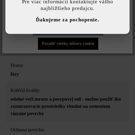
Pre viac informácií kontaktujte vášho
najbližšieho predajcu.
Druh dlažby:
Individuálne nastavenia
jednotný formát
Ďakujeme za pochopenie.
Povoliť iba funkčné súbory cookie
Účel použitia:
chodníky
, nášľapné platne
, ohraničenia bazénov
,
Povoliť všetky súbory cookie
stupnice a schody
, terasa a balkón
, vjazdy
Hrana:
fázy
Kritériá kvality:
odolné voči mrazu a posypovej soli - možno použiť iba
rozmrazovacie prostriedky vhodné na cementom
viazané povrchy
Ochrana povrchu: