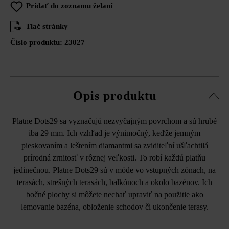
Pridať do zoznamu želaní
Tlač stránky
Číslo produktu:
23027
Opis produktu
Platne Dots29 sa vyznačujú nezvyčajným povrchom a sú hrubé
iba 29 mm. Ich vzhľad je výnimočný, keďže jemným
pieskovaním a leštením diamantmi sa zviditeľní ušľachtilá
prírodná zrnitosť v rôznej veľkosti. To robí každú platňu
jedinečnou. Platne Dots29 sú v móde vo vstupných zónach, na
terasách, strešných terasách, balkónoch a okolo bazénov. Ich
bočné plochy si môžete nechať upraviť na použitie ako
lemovanie bazéna, obloženie schodov či ukončenie terasy.