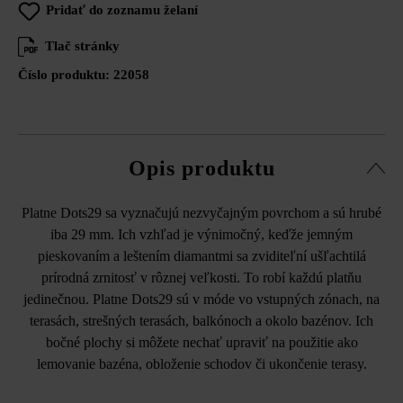
Pridať do zoznamu želaní
Tlač stránky
Číslo produktu:
22058
Opis produktu
Platne Dots29 sa vyznačujú nezvyčajným povrchom a sú hrubé
iba 29 mm. Ich vzhľad je výnimočný, keďže jemným
pieskovaním a leštením diamantmi sa zviditeľní ušľachtilá
prírodná zrnitosť v rôznej veľkosti. To robí každú platňu
jedinečnou. Platne Dots29 sú v móde vo vstupných zónach, na
terasách, strešných terasách, balkónoch a okolo bazénov. Ich
bočné plochy si môžete nechať upraviť na použitie ako
lemovanie bazéna, obloženie schodov či ukončenie terasy.