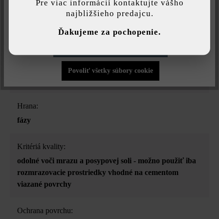
Pre viac informácií kontaktujte vášho
najbližšieho predajcu.
Druh dlažby:
Individuálne nastavenia
jednotný formát
Ďakujeme za pochopenie.
Povoliť iba funkčné súbory cookie
Účel použitia:
chodníky
, nášľapné platne
, ohraničenia bazénov
,
Povoliť všetky súbory cookie
stupnice a schody
, terasa a balkón
, vjazdy
Hrana:
fázy
Kritériá kvality:
odolné voči mrazu a posypovej soli - možno použiť iba
rozmrazovacie prostriedky vhodné na cementom
viazané povrchy
Ochrana povrchu: