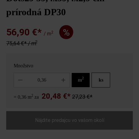
prírodná DP30
56,90 €*
%
2
/ m
2
75,64 €* / m
Množstvo
Množstvo
2
m
ks
20,48 €*
2
27,23 €*
= 0,36 m
za
Nájdite predajcu vo vašom okolí