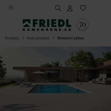
 na hlavný obsah
Produkty
Naše produkty
Betónové platne