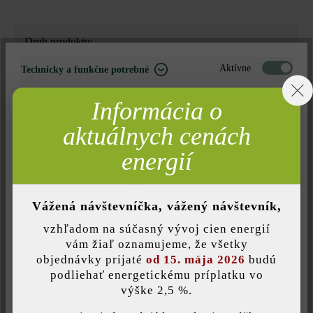
Druh produktu:
betónové platne
Aktívne
Technicky a funkčne potrebné
Neaktívne
Marketing
Farba:
Informácia o
prírodná
Neaktívne
Analýza
aktuálnych cenách
Neaktívne
Komfort (funkčnosť stránky)
energií
Povrchová štruktúra:
rovný
Neaktívne
Komfort (Google Mapy)
Vážená návštevníčka, vážený návštevník,
Zaťažiteľnosť:
vzhľadom na súčasný vývoj cien energií
iba pochôdzna
Uložiť individuálne nastavenie
vám žiaľ oznamujeme, že všetky
objednávky prijaté
od 15. mája 2026
budú
Úprava:
podliehať energetickému príplatku vo
výške 2,5 %.
Táto webová stránka používa súbory cookie, aby vám ponúkla
jemne pieskované a leštené diamantmi
najlepšiu možnú funkčnosť...
Viac informácií
.