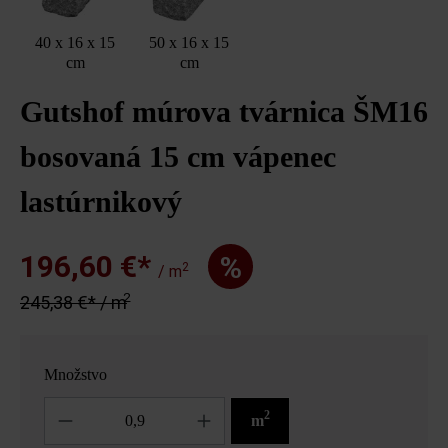
40 x 16 x 15
50 x 16 x 15
cm
cm
Gutshof múrova tvárnica ŠM16
bosovaná 15 cm vápenec
lastúrnikový
196,60 €*
%
2
/ m
2
245,38 €* / m
Množstvo
Množstvo
2
m