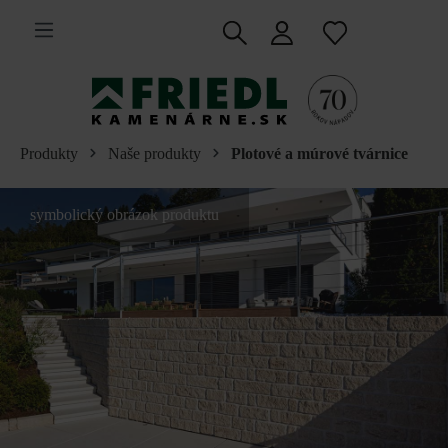
 na hlavný obsah
Produkty
Naše produkty
Plotové a múrové tvárnice
symbolický obrázok produktu