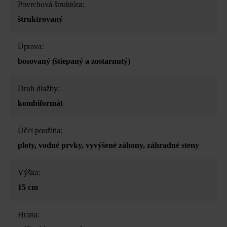
Povrchová štruktúra:
štruktrovaný
Úprava:
bosovaný (štiepaný a zostarnutý)
Druh dlažby:
kombiformát
Účel použitia:
ploty
, vodné prvky
, vyvýšené záhony
, záhradné steny
Výška:
15 cm
Hrana: