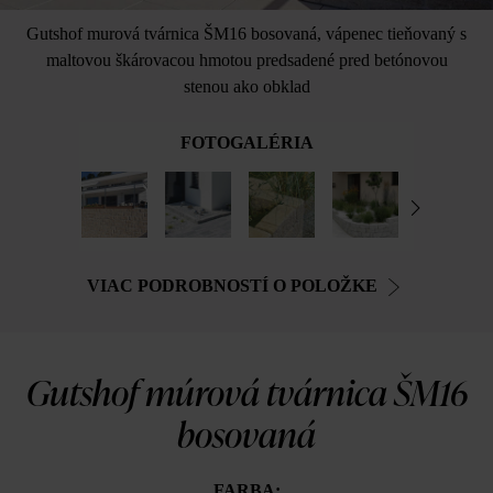
Gutshof murová tvárnica ŠM16 bosovaná, vápenec tieňovaný s
maltovou škárovacou hmotou predsadené pred betónovou
stenou ako obklad
FOTOGALÉRIA
VIAC PODROBNOSTÍ O POLOŽKE
Gutshof múrová tvárnica ŠM16
bosovaná
FARBA: