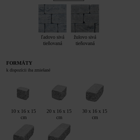
ľadovo sivá
žulovo sivá
tieňovaná
tieňovaná
FORMÁTY
k dispozícii iba zmiešané
10 x 16 x 15
20 x 16 x 15
30 x 16 x 15
cm
cm
cm