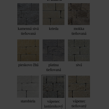
kamenná sivá
krieda
mokka
tieňovaná
tieňovaná
pieskovo žltá
platina
sivá
tieňovaná
starobiela
vápenec
vápenec
tieňovaný
lastúrnikový