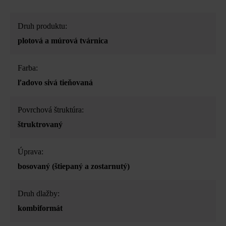
Druh produktu:
plotová a múrová tvárnica
Farba:
ľadovo sivá tieňovaná
Povrchová štruktúra:
štruktrovaný
Úprava:
bosovaný (štiepaný a zostarnutý)
Druh dlažby:
kombiformát