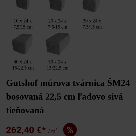
10 x 24 x
20 x 24 x
30 x 24 x
7,5/15 cm
7,5/15 cm
7,5/15 cm
40 x 24 x
50 x 24 x
15/22,5 cm
15/22,5 cm
Gutshof múrova tvárnica ŠM24
bosovaná 22,5 cm ľadovo sivá
tieňovaná
262,40 €*
%
2
/ m