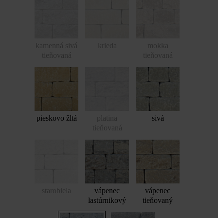
kamenná sivá
krieda
mokka
tieňovaná
tieňovaná
pieskovo žltá
platina
sivá
tieňovaná
starobiela
vápenec
vápenec
lastúrnikový
tieňovaný