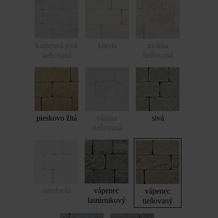
kamenná sivá
krieda
mokka
tieňovaná
tieňovaná
pieskovo žltá
platina
sivá
tieňovaná
starobiela
vápenec
vápenec
lastúrnikový
tieňovaný