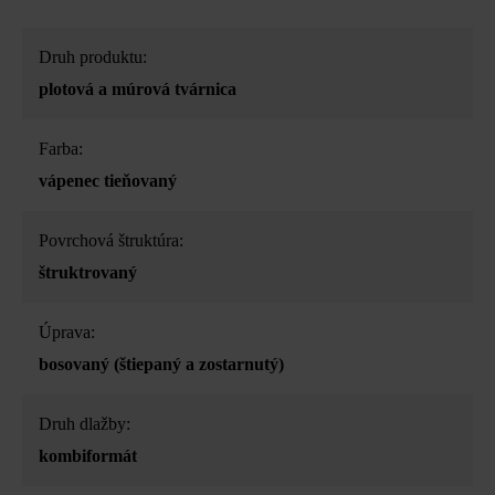
Druh produktu:
plotová a múrová tvárnica
Farba:
vápenec tieňovaný
Povrchová štruktúra:
štruktrovaný
Úprava:
bosovaný (štiepaný a zostarnutý)
Druh dlažby:
kombiformát