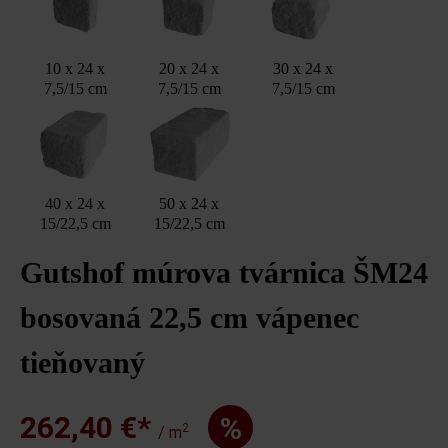
10 x 24 x
20 x 24 x
30 x 24 x
7,5/15 cm
7,5/15 cm
7,5/15 cm
40 x 24 x
50 x 24 x
15/22,5 cm
15/22,5 cm
Gutshof múrova tvárnica ŠM24
bosovaná 22,5 cm vápenec
tieňovaný
262,40 €*
%
2
/ m